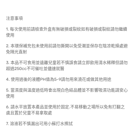
注意事項
1. 每次使用前請檢查外盒有無破損或裂紋如有破損或裂紋請勿繼續
使用
2. 本環保補充包未使用前請勿撕開以免受潮並保存在陰凉乾燥處避
免隔光直射
3. 本品不可食用並遠離兒童若不慎誤食請立即飲用清水稀釋但請勿
超過250cc不可催吐並儘速就醫
4. 使用過後的液體PH值為5-9請勿用來澆花或做其他用途
5. 當濕度與溫度過低時會出現白色結品體並不影響吸濕功能請安心
使用
6. 請水平放置本產品並使用於固定.不易移動之場所以免有打翻之
虞且置於兒童不易拿取處
7. 溶液若不慎漏出可用小蘇打水擦拭