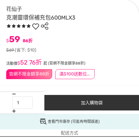
花仙子
克潮靈環保補充包600MLX3
59
$
86折
$69
(省下: $10)
52
76折
$
起
(官網不限金額享88折)
活動價
官網不限金額享88折
滿$100送數位印花
加入購物袋
查看門市庫存 (可能有時間誤差)
配送方式