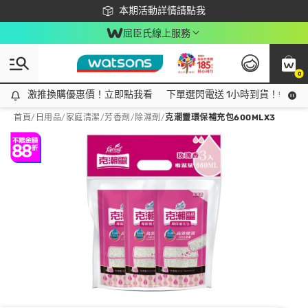
下載app最高回饋$350
本期活動詳情請點我
屈臣氏線上服務
0
激推換購優惠價！立即點我看
激推換購優惠價！立即點我看
下單選閃電送 1小時到貨！領神券
首頁
/
日用品
/
家庭清潔
/
芳香劑/除濕劑
/
克潮靈環保補充包600MLX3