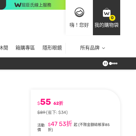
屈臣氏線上服務
0
嗨！您好
我的購物袋
休閒
箱購專區
隱形眼鏡
所有品牌
55
$
62折
$89
(省下: $34)
47
53折
$
起
(不限金額結帳享85
活動
價
折)