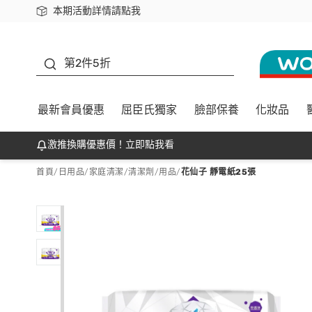
本期活動詳情請點我
下載app最高回饋$350
善存
第2件5折
最新會員優惠
屈臣氏獨家
臉部保養
化妝品
激推換購優惠價！立即點我看
首頁
/
日用品
/
家庭清潔
/
清潔劑/用品
/
花仙子 靜電紙25張