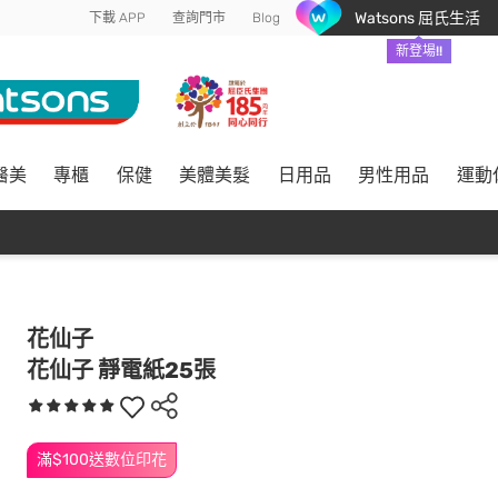
Watsons 屈氏生活
下載 APP
查詢門市
Blog
新登場!!
醫美
專櫃
保健
美體美髮
日用品
男性用品
運動
花仙子
花仙子 靜電紙25張
滿$100送數位印花