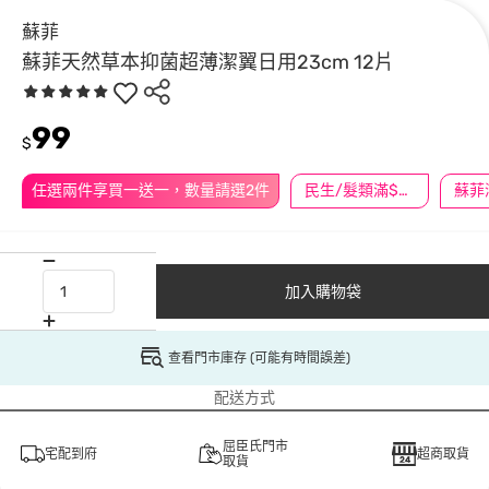
蘇菲
蘇菲天然草本抑菌超薄潔翼日用23cm 12片
99
$
任選兩件享買一送一，數量請選2件
民生/髮類滿$388送舒潔冰巾
加入購物袋
查看門市庫存 (可能有時間誤差)
配送方式
屈臣氏門市
宅配到府
超商取貨
取貨