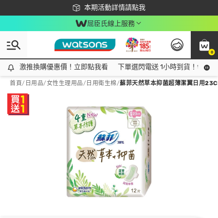
下載app最高回饋$350
本期活動詳情請點我
屈臣氏線上服務
0
激推換購優惠價！立即點我看
激推換購優惠價！立即點我看
下單選閃電送 1小時到貨！領神券
首頁
/
日用品
/
女性生理用品
/
日用衛生棉
/
蘇菲天然草本抑菌超薄潔翼日用23CM