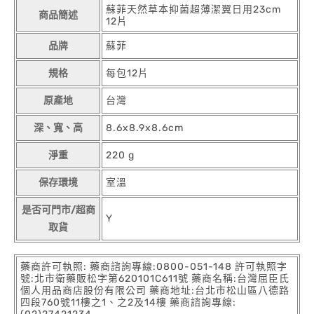
蘇菲天然草本抑菌超薄潔翼日用23cm
商品簡述
12片
品牌
蘇菲
規格
每包12片
原產地
台灣
深、寬、高
8.6x8.9x8.6cm
淨重
220 g
保存環境
室溫
是否可門市/超商
Y
取貨
藥商許可執照: 藥商諮詢專線:0800-051-148 許可執照字
號:北市衛藥販松字第620101C611號 藥商名稱:台灣屈臣氏
個人用品商店股份有限公司 藥商地址:台北市松山區八德路
四段760號11樓之1、之2及14樓 藥商諮詢專線: