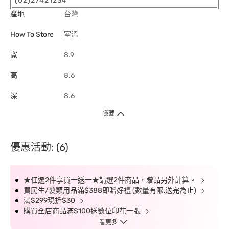
(02)27421234
產地
台灣
How To Store
室溫
寬
8.9
高
8.6
深
8.6
隱藏
優惠活動: (6)
★任選2件享買一送一★請選2件商品，贈品另外計算。
買民生/髮類用品滿$388即贈好禮 (數量有限,送完為止)
滿$299現折$30
購買全店商品滿$100送數位印花一張
看更多