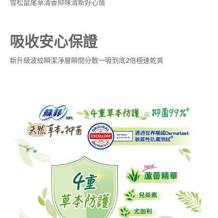
雪松鼠尾草清香抑味清新好心情
吸收安心保證
新升級波紋瞬潔淨層瞬間分散一吸到底2倍極速乾爽