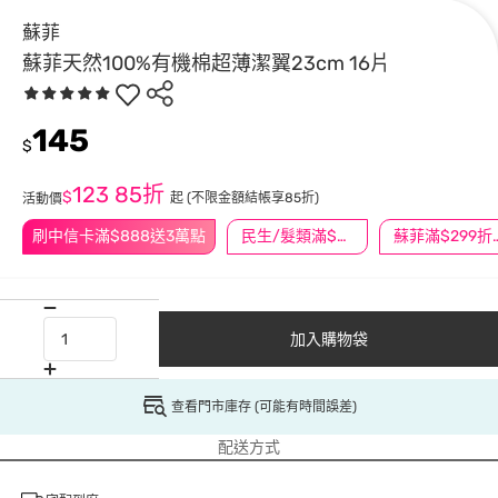
蘇菲
蘇菲天然100%有機棉超薄潔翼23cm 16片
145
$
123
85折
$
起
(不限金額結帳享85折)
活動價
刷中信卡滿$888送3萬點
民生/髮類滿$388送舒潔冰巾
蘇菲滿$29
加入購物袋
查看門市庫存 (可能有時間誤差)
配送方式