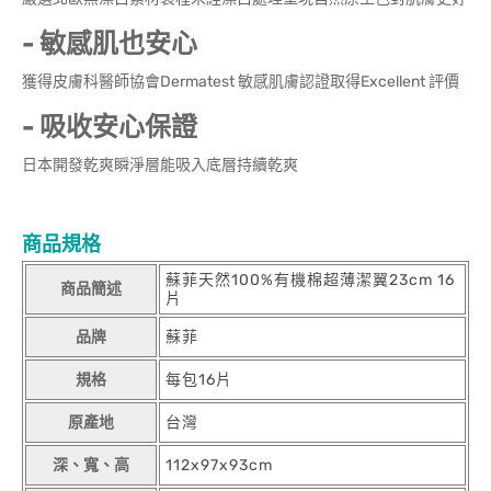
- 敏感肌也安心
獲得皮膚科醫師協會Dermatest 敏感肌膚認證取得Excellent 評價
- 吸收安心保證
日本開發乾爽瞬淨層能吸入底層持續乾爽
商品規格
蘇菲天然100%有機棉超薄潔翼23cm 16
商品簡述
片
品牌
蘇菲
規格
每包16片
原產地
台灣
深、寬、高
112x97x93cm