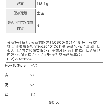
淨重
118.1 g
保存環境
室溫
是否可門市/超商
N
取貨
藥商許可執照: 藥商諮詢專線:0800-051-148 許可執照字
號:北市衛藥販松字第620101C611號 藥商名稱:台灣屈臣氏
個人用品商店股份有限公司 藥商地址:台北市松山區八德路
四段760號11樓之1、之2及14樓 藥商諮詢專線:
(02)27421234
How To Store
室溫
寬
97
高
93
深
112
隱藏