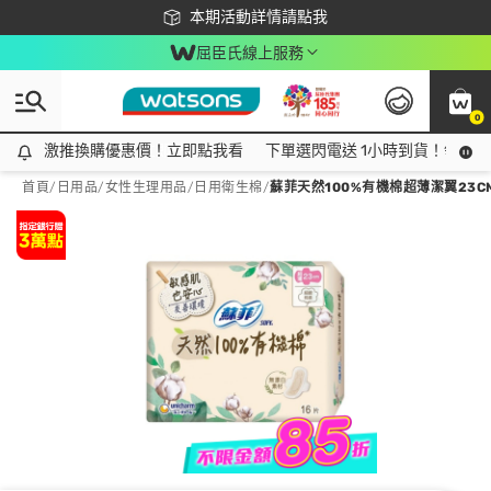
下載app最高回饋$350
本期活動詳情請點我
屈臣氏線上服務
0
激推換購優惠價！立即點我看
激推換購優惠價！立即點我看
下單選閃電送 1小時到貨！領神券
首頁
/
日用品
/
女性生理用品
/
日用衛生棉
/
蘇菲天然100%有機棉超薄潔翼23CM