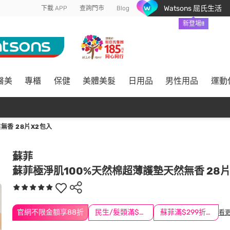
Watsons 屈氏生活
下載 APP
查詢門市
Blog
新登場!!
醫美
專櫃
保健
美體美髮
日用品
男性用品
運動
無香 28片X2包入
蘇菲
蘇菲極淨肌100%天然棉超薄護墊天然無香 28片
官網不限金額享88折
民生/髮類滿$388送舒潔冰巾
蘇菲滿$299折$30
看