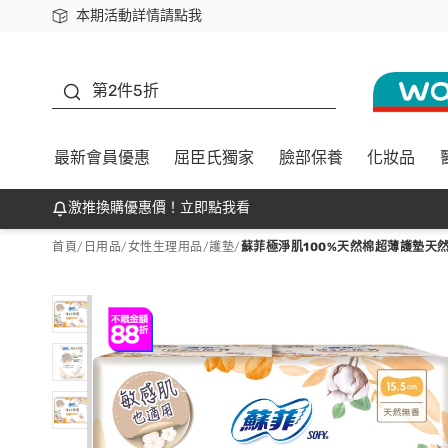
本期活動詳情請點我
下載app最高回饋$350
善存
第2件5折
最新會員優惠
屈臣氏獨家
臉部保養
化妝品
激推換購優惠價！立即點我看
首頁
/
日用品
/
女性生理用品
/
護墊
/
蘇菲極淨肌100%天然棉超薄護墊天然