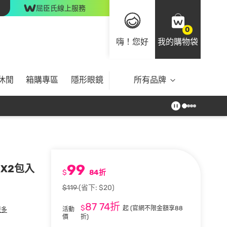
屈臣氏線上服務
0
嗨！您好
我的購物袋
休閒
箱購專區
隱形眼鏡
所有品牌
99
X2包入
$
84折
$119
(省下: $20)
87
74折
$
起
(官網不限金額享88
活動
更多
價
折)