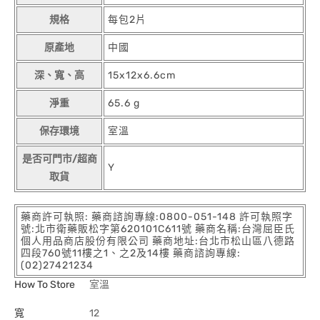
規格
每包2片
原產地
中國
深、寬、高
15x12x6.6cm
淨重
65.6 g
保存環境
室溫
是否可門市/超商
Y
取貨
藥商許可執照: 藥商諮詢專線:0800-051-148 許可執照字
號:北市衛藥販松字第620101C611號 藥商名稱:台灣屈臣氏
個人用品商店股份有限公司 藥商地址:台北市松山區八德路
四段760號11樓之1、之2及14樓 藥商諮詢專線:
(02)27421234
How To Store
室溫
寬
12