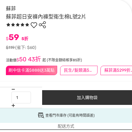
蘇菲
蘇菲超日安褲內褲型衛生棉L號2片
59
$
5折
$119
(省下: $60)
50
43折
$
起
(不限金額結帳享85折)
活動價
刷中信卡滿$888送3萬點
民生/髮類滿$388送舒潔冰巾
蘇菲滿$29
加入購物袋
查看門市庫存 (可能有時間誤差)
配送方式