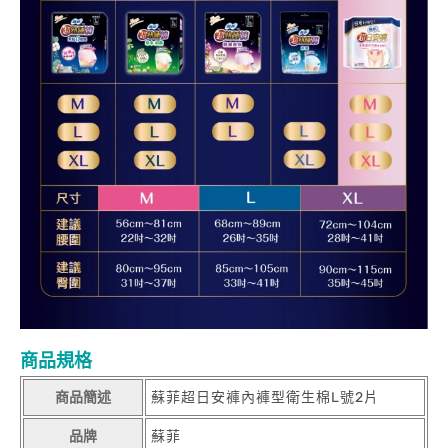
商品規格
商品簡述
蘇菲超日安褲內褲型衛生棉L號2片
品牌
蘇菲