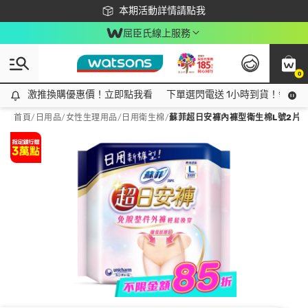
下載app最高回饋$350
本期活動詳情請點我
屈臣氏線上服務
0
激推換購優惠價！立即點我看
激推換購優惠價！立即點我看
下單選閃電送 1小時到貨！領神券
首頁
/
日用品
/
女性生理用品
/
日用衛生棉
/
蘇菲超日安褲內褲型衛生棉L號2片