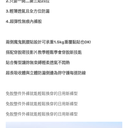
2.只要一開二撕三貼四拉
3.輕薄透氣且全方位防漏
4.超彈性無痕內褲般
兩側魔鬼氈腰貼設計可承重1.5kg重覆黏貼也OK!
搭配穿脫密技影片教學輕鬆學會穿脫新技能
貼合臀型讓妳無束縛輕柔透氣不悶熱
超長吸收體與立體防漏側邊為妳守護每道防線
免脫整件外褲就能輕鬆換穿的日用新褲型
免脫整件外褲就能輕鬆換穿的日用新褲型
免脫整件外褲就能輕鬆換穿的日用新褲型