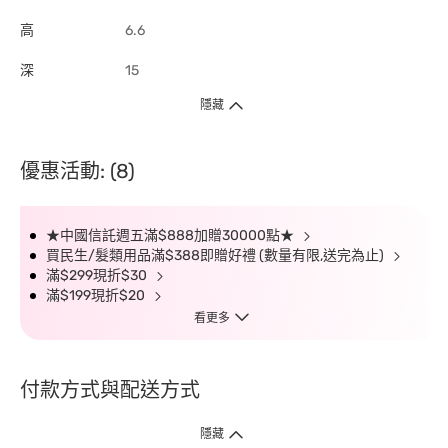
高
6.6
深
15
隱藏
優惠活動: (8)
★中國信託週五滿$888加贈30000點★
買民生/髮類用品滿$388即贈好禮 (數量有限,送完為止)
滿$299現折$30
滿$199現折$20
看更多
付款方式與配送方式
隱藏