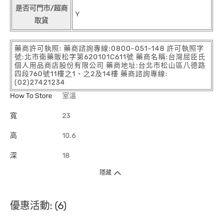
是否可門市/超商
Y
取貨
藥商許可執照: 藥商諮詢專線:0800-051-148 許可執照字
號:北市衛藥販松字第620101C611號 藥商名稱:台灣屈臣氏
個人用品商店股份有限公司 藥商地址:台北市松山區八德路
四段760號11樓之1、之2及14樓 藥商諮詢專線:
(02)27421234
How To Store
室溫
寬
23
高
10.6
深
18
隱藏
優惠活動: (6)