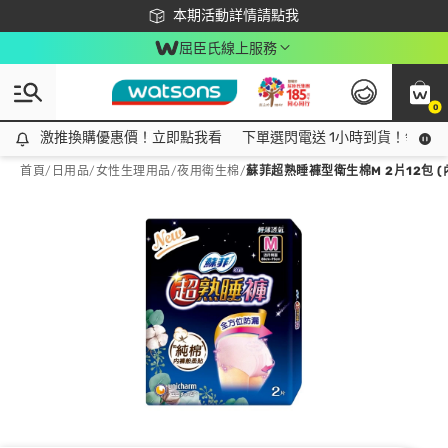
下載app最高回饋$350
本期活動詳情請點我
屈臣氏線上服務
0
激推換購優惠價！立即點我看
激推換購優惠價！立即點我看
下單選閃電送 1小時到貨！領神券
首頁
/
日用品
/
女性生理用品
/
夜用衛生棉
/
蘇菲超熟睡褲型衛生棉M 2片12包 