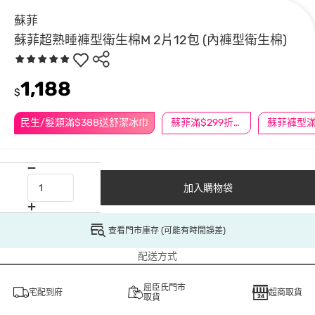
蘇菲
蘇菲超熟睡褲型衛生棉M 2片12包 (內褲型衛生棉)
1,188
$
民生/髮類滿$388送舒潔冰巾
蘇菲滿$299折$30
加入購物袋
查看門市庫存 (可能有時間誤差)
配送方式
屈臣氏門市
宅配到府
超商取貨
取貨