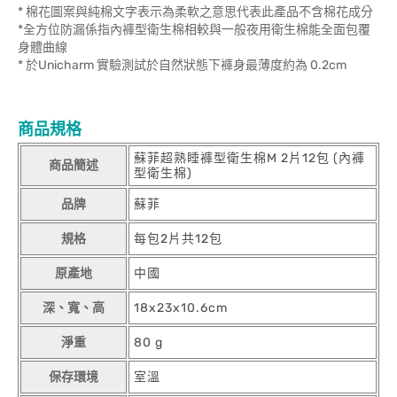
* 棉花圖案與純棉文字表示為柔軟之意思代表此產品不含棉花成分
*全方位防漏係指內褲型衛生棉相較與一般夜用衛生棉能全面包覆
身體曲線
* 於Unicharm 實驗測試於自然狀態下褲身最薄度約為 0.2cm
商品規格
蘇菲超熟睡褲型衛生棉M 2片12包 (內褲
商品簡述
型衛生棉)
品牌
蘇菲
規格
每包2片共12包
原產地
中國
深、寬、高
18x23x10.6cm
淨重
80 g
保存環境
室溫