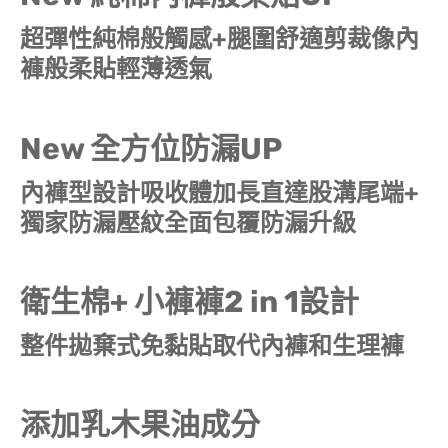
超彈性純棉般觸感+腿圍舒適剪裁像內
褲般柔貼輕薄透氣
New 全方位防漏UP
內褲型設計吸收體加長直達股溝尾端+
獨家防漏壓紋全面包覆防漏升級
衛生棉+ 小褲褲2 in 1設計
整件拋棄式免黏貼取代內褲和生理褲
添加乳木果油成分