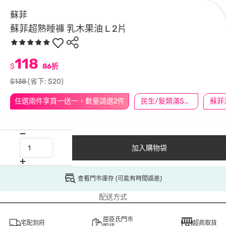
蘇菲
蘇菲超熟睡褲 乳木果油 L 2片
118
$
86折
$138
(省下: $20)
任選兩件享買一送一，數量請選2件
民生/髮類滿$388送舒潔冰巾
加入購物袋
查看門市庫存 (可能有時間誤差)
配送方式
屈臣氏門市
宅配到府
超商取貨