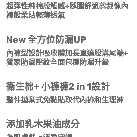
超彈性純棉般觸感+腿圍舒適剪裁像內
褲般柔貼輕薄透氣
New 全方位防漏UP
內褲型設計吸收體加長直達股溝尾端+
獨家防漏壓紋全面包覆防漏升級
衛生棉+ 小褲褲2 in 1設計
整件拋棄式免黏貼取代內褲和生理褲
添加乳木果油成分