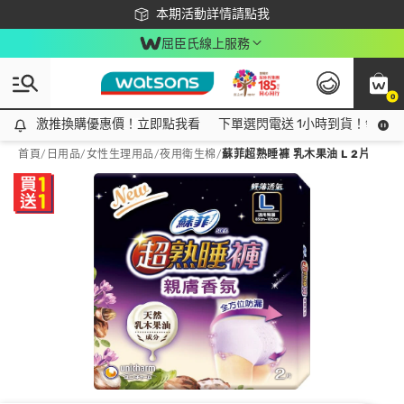
下載app最高回饋$350
本期活動詳情請點我
屈臣氏線上服務
0
激推換購優惠價！立即點我看
激推換購優惠價！立即點我看
下單選閃電送 1小時到貨！領神券
首頁
/
日用品
/
女性生理用品
/
夜用衛生棉
/
蘇菲超熟睡褲 乳木果油 L 2片