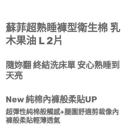
蘇菲超熟睡褲型衛生棉 乳
木果油 L 2片
隨妳翻 終結洗床單 安心熟睡到
天亮
New 純棉內褲般柔貼UP
超彈性純棉般觸感+腿圍舒適剪裁像內
褲般柔貼輕薄透氣