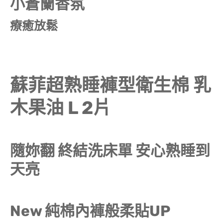
小蒼蘭香氛
療癒放鬆
蘇菲超熟睡褲型衛生棉 乳
木果油 L 2片
隨妳翻 終結洗床單 安心熟睡到
天亮
New 純棉內褲般柔貼UP