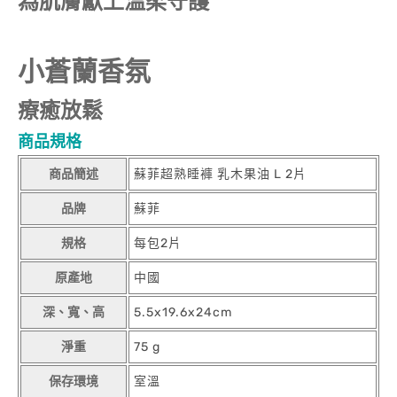
為肌膚獻上溫柔守護
小蒼蘭香氛
療癒放鬆
商品規格
商品簡述
蘇菲超熟睡褲 乳木果油 L 2片
品牌
蘇菲
規格
每包2片
原產地
中國
深、寬、高
5.5x19.6x24cm
淨重
75 g
保存環境
室溫