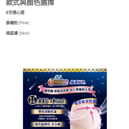
款式與顏色選擇
2色隨心選
晨曦粉
(Pink)
裸感膚
(Skin)