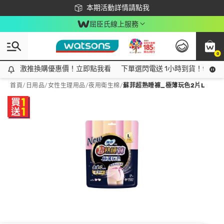
下載app最高回饋$350
本期活動詳情請點我
屈臣氏線上服務
0
激推換購優惠價！立即點我看
激推換購優惠價！立即點我看
下單選閃電送 1小時到貨！領神券
首頁
/
日用品
/
女性生理用品
/
夜用衛生棉
/
蘇菲超熟睡褲_極薄玩色2片L