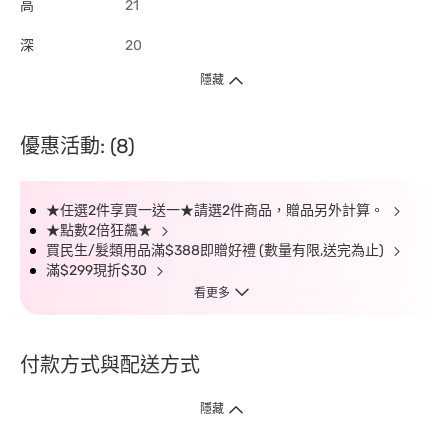
高
21
深
20
隱藏
優惠活動: (8)
★任選2件享買一送一★請選2件商品，贈品另外計算。
★點數2倍狂飆★
買民生/髮類用品滿$388即贈好禮 (數量有限,送完為止)
滿$299現折$30
看更多
付款方式與配送方式
隱藏