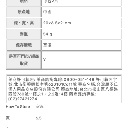
規格
每包2片
原產地
中國
深、寬、高
20x6.5x21cm
淨重
54 g
保存環境
室溫
是否可門市/超商
Y
取貨
藥商許可執照: 藥商諮詢專線:0800-051-148 許可執照字
號:北市衛藥販松字第620101C611號 藥商名稱:台灣屈臣氏
個人用品商店股份有限公司 藥商地址:台北市松山區八德路
四段760號11樓之1、之2及14樓 藥商諮詢專線:
(02)27421234
How To Store
室溫
寬
6.5