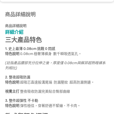
商品詳細說明
商品詳細說明
詳細介紹
三大產品特色
1. 史上最薄 0.08cm 挑戰 0 悶感
特色說明
0.08cm 極奢薄褲身 數千瞬吸透氣孔。
(註指產品腰部充分拉伸之後，厚度僅 0.08cm與蘇菲超熟睡褲系
列相比)
2. 整夜超吸防漏
特色說明
超吸芯直達股溝尾端 防漏壓紋 超高防漏側邊。
視覺主打
整夜吸收防漏完美貼合臀部曲線
3. 整件超彈性 不卡勒
特色說明
彈性極佳，穿著舒適不緊繃、不卡肉。