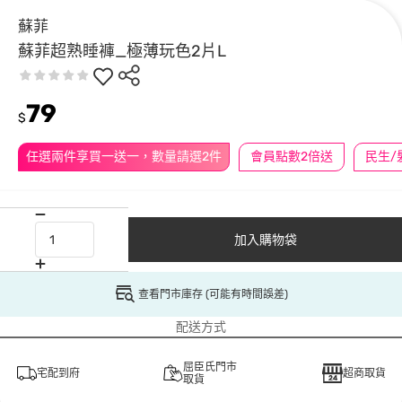
蘇菲
蘇菲超熟睡褲_極薄玩色2片L
79
$
任選兩件享買一送一，數量請選2件
會員點數2倍送
加入購物袋
查看門市庫存 (可能有時間誤差)
配送方式
屈臣氏門市
宅配到府
超商取貨
取貨