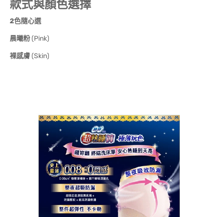
款式與顏色選擇
2色隨心選
晨曦粉
(Pink)
裸感膚
(Skin)