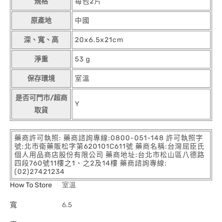
規格
每包2片
原產地
中國
深、寬、高
20x6.5x21cm
淨重
53 g
保存環境
室溫
是否可門市/超商
Y
取貨
藥商許可執照: 藥商諮詢專線:0800-051-148 許可執照字
號:北市衛藥販松字第620101C611號 藥商名稱:台灣屈臣氏
個人用品商店股份有限公司 藥商地址:台北市松山區八德路
四段760號11樓之1、之2及14樓 藥商諮詢專線:
(02)27421234
How To Store
室溫
寬
6.5