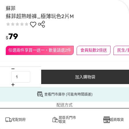
蘇菲
蘇菲超熟睡褲_極薄玩色2片M
79
$
任選兩件享買一送一，數量請選2件
會員點數2倍送
加入購物袋
查看門市庫存 (可能有時間誤差)
配送方式
屈臣氏門市
宅配到府
超商取貨
取貨