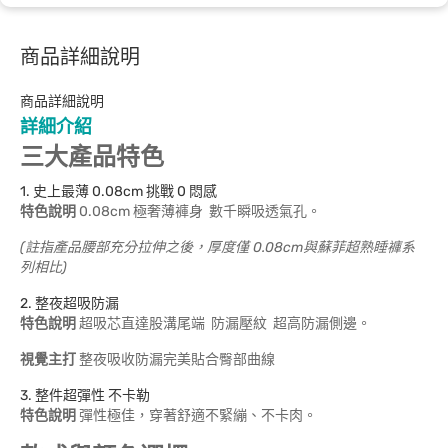
商品詳細說明
商品詳細說明
詳細介紹
三大產品特色
1. 史上最薄 0.08cm 挑戰 0 悶感
特色說明
0.08cm 極奢薄褲身 數千瞬吸透氣孔。
(註指產品腰部充分拉伸之後，厚度僅 0.08cm與蘇菲超熟睡褲系
列相比)
2. 整夜超吸防漏
特色說明
超吸芯直達股溝尾端 防漏壓紋 超高防漏側邊。
視覺主打
整夜吸收防漏完美貼合臀部曲線
3. 整件超彈性 不卡勒
特色說明
彈性極佳，穿著舒適不緊繃、不卡肉。