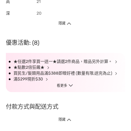
高
21
深
20
隱藏
優惠活動: (8)
★任選2件享買一送一★請選2件商品，贈品另外計算。
★點數2倍狂飆★
買民生/髮類用品滿$388即贈好禮 (數量有限,送完為止)
滿$299現折$30
看更多
付款方式與配送方式
隱藏