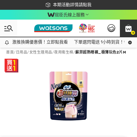
下載app最高回饋$350
本期活動詳情請點我
屈臣氏線上服務
0
激推換購優惠價！立即點我看
激推換購優惠價！立即點我看
下單選閃電送 1小時到貨！領神券
首頁
/
日用品
/
女性生理用品
/
夜用衛生棉
/
蘇菲超熟睡褲_極薄玩色2片M