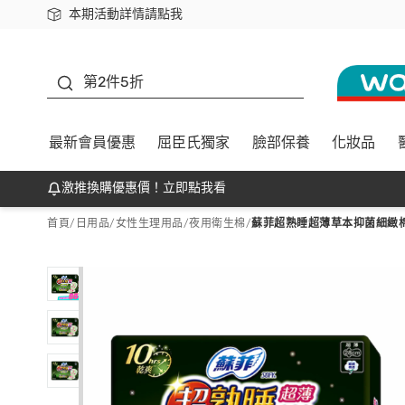
本期活動詳情請點我
下載app最高回饋$350
善存
第2件5折
最新會員優惠
屈臣氏獨家
臉部保養
化妝品
激推換購優惠價！立即點我看
首頁
/
日用品
/
女性生理用品
/
夜用衛生棉
/
蘇菲超熟睡超薄草本抑菌細緻棉柔