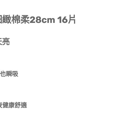
棉柔28cm 16片
天亮
量也瞬吸
夜健康舒適