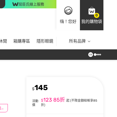
屈臣氏線上服務
0
嗨！您好
我的購物袋
休閒
箱購專區
隱形眼鏡
所有品牌
145
$
123
85折
$
起
(不限金額結帳享85
活動
價
折)
滿$100送數位印花