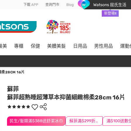
Watsons 屈氏生活
下載 APP
查詢門市
Blog
新登場!!
醫美
專櫃
保健
美體美髮
日用品
男性用品
運動
28CM 16片
蘇菲
蘇菲超熟睡超薄草本抑菌細緻棉柔28cm 16片
民生/髮類滿$388送舒潔冰巾
蘇菲滿$299折$30