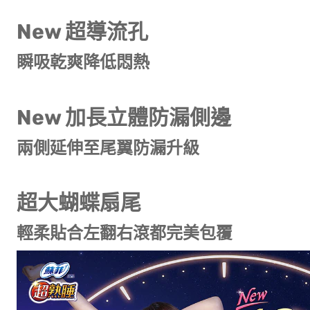
New 超導流孔
瞬吸乾爽降低悶熱
New 加長立體防漏側邊
兩側延伸至尾翼防漏升級
超大蝴蝶扇尾
輕柔貼合左翻右滾都完美包覆