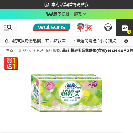
下載app最高回饋$350
本期活動詳情請點我
屈臣氏線上服務
0
激推換購優惠價！立即點我看
激推換購優惠價！立即點我看
下單選閃電送 1小時到貨！領神券
首頁
/
日用品
/
女性生理用品
/
護墊
/
蘇菲 超輕柔超薄護墊(微香)14CM 40片3