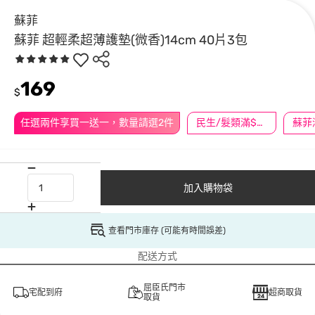
蘇菲
蘇菲 超輕柔超薄護墊(微香)14cm 40片3包
169
$
任選兩件享買一送一，數量請選2件
民生/髮類滿$388送舒潔冰巾
加入購物袋
查看門市庫存 (可能有時間誤差)
配送方式
屈臣氏門市
宅配到府
超商取貨
取貨