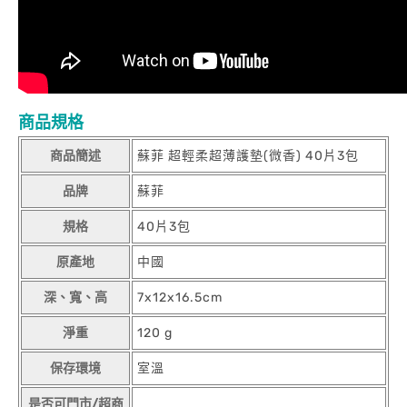
商品規格
商品簡述
蘇菲 超輕柔超薄護墊(微香) 40片3包
品牌
蘇菲
規格
40片3包
原產地
中國
深、寬、高
7x12x16.5cm
淨重
120 g
保存環境
室溫
是否可門市/超商