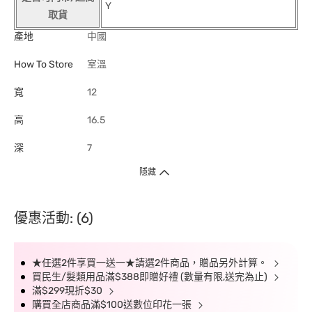
Y
取貨
產地
中國
How To Store
室溫
寬
12
高
16.5
深
7
隱藏
優惠活動: (6)
★任選2件享買一送一★請選2件商品，贈品另外計算。
買民生/髮類用品滿$388即贈好禮 (數量有限,送完為止)
滿$299現折$30
購買全店商品滿$100送數位印花一張