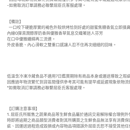
-如需取消訂單請務必聯繫屈臣氏客服處理。
【備註】
一口咬下硬脆厚實的褐色外殼烘烤恰到好處的甜蜜焦糖香氣立即撲
內線Q彈濕潤醇厚奶香與優雅香草氣息交織著迷人芬芳
在口中優雅纏綿再三流連。
外皮香脆、內心滑軟之雙重口感讓人忍不住再次細細的回味。
低溫含冷凍冷藏食品不適用7日鑑賞期除有商品本身或運送導致之瑕
因應過年物流繁忙到貨區間僅供參考其可能有提早或延遲現象依物流
*如需取消訂單請務必聯繫屈臣氏客服處理。
【訂購注意事項】
1. 屈臣氏所販售之蔬果商品等生鮮食品屬於通訊交易解除權合理例
時即將逾期之商品類型消費者對其所購買之生鮮食品無法享有消費保護
疵、因運送過程造成毀損或內容物品項錯誤外屈臣氏恕不接受其他任