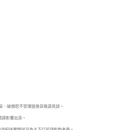
瑕疵、破損恕不受理退換貨敬請見諒。
錯誤影響出貨。
物流配送實際狀況為主下訂前請斟酌考量。