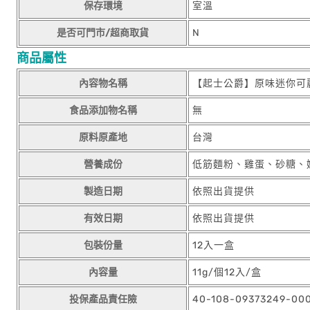
保存環境
室溫
是否可門市/超商取貨
N
商品屬性
內容物名稱
【起士公爵】原味迷你可麗
食品添加物名稱
無
原料原產地
台灣
營養成份
低筋麵粉、雞蛋、砂糖、
製造日期
依照出貨提供
有效日期
依照出貨提供
包裝份量
12入一盒
內容量
11g/個12入/盒
投保產品責任險
40-108-09373249-00