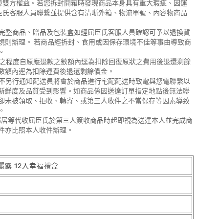
保障雙方權益。若您拆封開箱時發現商品本身具有重大瑕疵、因運
臣氏客服人員聯繫並提供含有清晰外箱、物流單號、內容物商品
含完整商品、贈品及包裝盒如經屈臣氏客服人員確認可予以退換貨
規則辦理。 若商品經拆封、食用或因保存環境不佳等事由導致商
。
損之程度自原應退款之數額內逕為扣除回復原狀之費用後退還剩餘
數額內逕為扣除運費後退還剩餘價金。
將不另行通知配送員將會於商品進行宅配配送時致電與您電聯繫以
新鮮度及品質受到影響。如商品係因送達訂單指定地點後無法聯
卻未被領取、拒收、轉寄、或第三人收件之不當保存等因素導致
。
、鄰居等代收屈臣氏於第三人簽收商品時起即視為送達本人並完成商
件亦比照本人收件辦理。
露 12入幸福禮盒