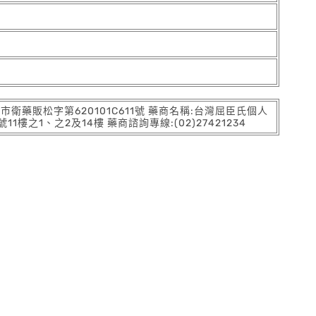
:北市衛藥販松字第620101C611號 藥商名稱:台灣屈臣氏個人
之1、之2及14樓 藥商諮詢專線:(02)27421234