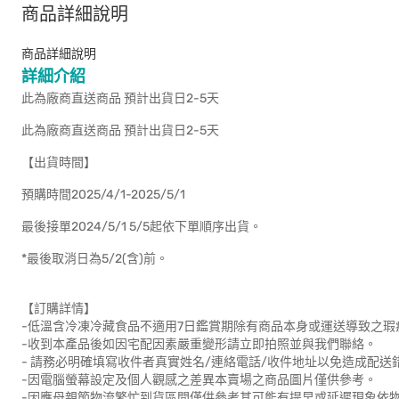
商品詳細說明
商品詳細說明
詳細介紹
此為廠商直送商品 預計出貨日2-5天
此為廠商直送商品 預計出貨日2-5天
【出貨時間】
預購時間2025/4/1-2025/5/1
最後接單2024/5/1 5/5起依下單順序出貨。
*最後取消日為5/2(含)前。
【訂購詳情】
-低溫含冷凍冷藏食品不適用7日鑑賞期除有商品本身或運送導致之
-收到本產品後如因宅配因素嚴重變形請立即拍照並與我們聯絡。
- 請務必明確填寫收件者真實姓名/連絡電話/收件地址以免造成配送
-因電腦螢幕設定及個人觀感之差異本賣場之商品圖片僅供參考。
-因應母親節物流繁忙到貨區間僅供參考其可能有提早或延遲現象依