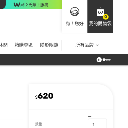
屈臣氏線上服務
0
嗨！您好
我的購物袋
休閒
箱購專區
隱形眼鏡
所有品牌
620
$
數量