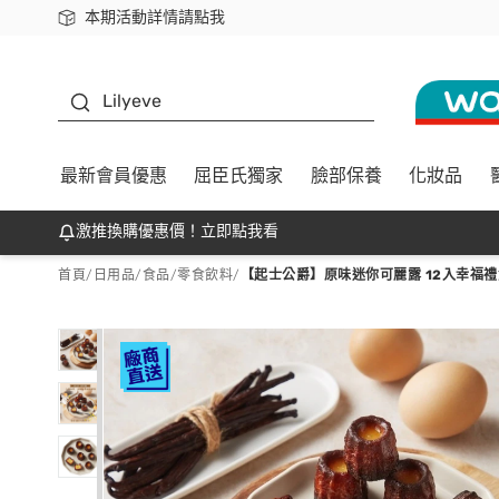
本期活動詳情請點我
下載app最高回饋$350
K beauty
Lilyeve
最新會員優惠
屈臣氏獨家
臉部保養
化妝品
激推換購優惠價！立即點我看
首頁
/
日用品
/
食品
/
零食飲料
/
【起士公爵】原味迷你可麗露 12入幸福禮