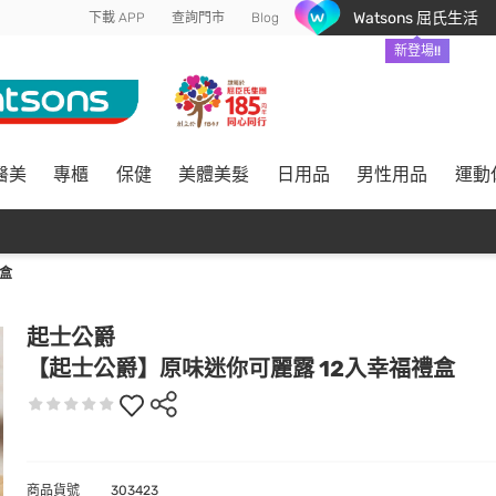
Watsons 屈氏生活
下載 APP
查詢門市
Blog
新登場!!
醫美
專櫃
保健
美體美髮
日用品
男性用品
運動
盒
起士公爵
【起士公爵】原味迷你可麗露 12入幸福禮盒
商品貨號
303423