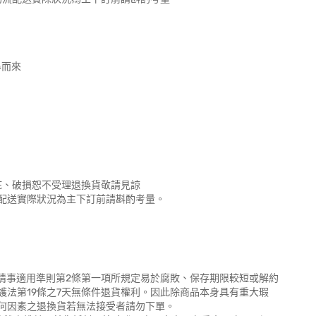
鼻而來
疵、破損恕不受理退換貨敬請見諒
配送實際狀況為主下訂前請斟酌考量。
外情事適用準則第2條第一項所規定易於腐敗、保存期限較短或解約
法第19條之7天無條件退貨權利。因此除商品本身具有重大瑕
何因素之退換貨若無法接受者請勿下單。