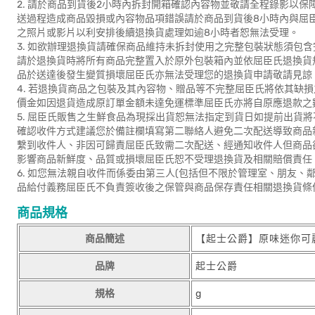
2. 請於商品到貨後2小時內拆封開箱確認內容物並敬請全程錄影以
送過程造成商品毀損或內容物品項錯誤請於商品到貨後8小時內與屈
之照片或影片以利安排後續退換貨處理如逾8小時者恕無法受理。
3. 如欲辦理退換貨請確保商品維持未拆封使用之完整包裝狀態須包
請於退換貨時將所有商品完整置入於原外包裝箱內並依屈臣氏退換貨
品於送達後發生變質損壞屈臣氏亦無法受理您的退換貨申請敬請見諒
4. 若退換貨商品之包裝及其內容物、贈品等不完整屈臣氏將依其缺
價金如因退貨造成原訂單金額未達免運標準屈臣氏亦將自原應退款之
5. 屈臣氏販售之生鮮食品為現採出貨恕無法指定到貨日如提前出貨
確認收件方式建議您於備註欄填寫第二聯絡人避免二次配送導致商品
繫到收件人、非因可歸責屈臣氏致需二次配送、經通知收件人但商品
影響商品新鮮度、品質或損壞屈臣氏恕不受理退換貨及相關賠償責任
6. 如您無法親自收件而係委由第三人(包括但不限於管理室、朋友
品給付義務屈臣氏不負責簽收後之保管與商品保存責任相關退換貨條
商品規格
商品簡述
【起士公爵】原味迷你可麗
品牌
起士公爵
規格
g