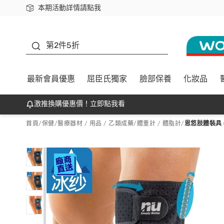
本期活動詳情請點我
下載app最高回饋$350
善存
第2件5折
最新會員優惠
屈臣氏獨家
臉部保養
化妝品
激推換購優惠價！立即點我看
首頁
/
保健
/
醫療器材 / 用品 / 乙類成藥
/
體重計 / 體脂計
/
恩悠肢體裝具 