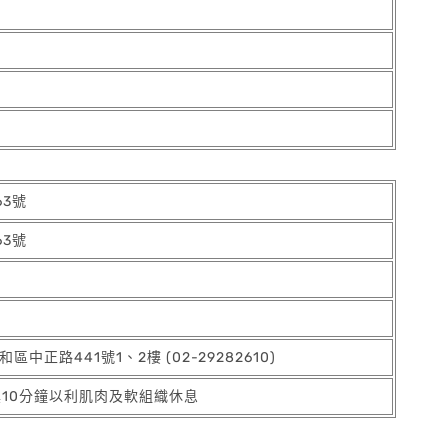
63號
63號
中正路441號1、2樓 (02-29282610)
具10分鐘以利肌肉及軟組織休息