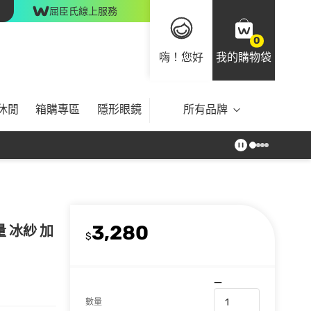
屈臣氏線上服務
0
嗨！您好
我的購物袋
休閒
箱購專區
隱形眼鏡
所有品牌
3,280
 冰紗 加
$
數量