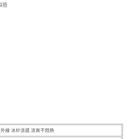
製造
外線 冰紗涼感 涼爽不悶熱