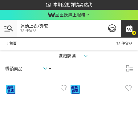
下載app最高回饋$350
本期活動詳情請點我
屈臣氏線上服務
運動上衣/外套
72 件貨品
0
首頁
72 件貨品
進階篩選