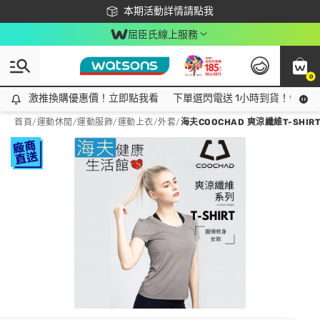
下載app最高回饋$350
本期活動詳情請點我
屈臣氏線上服務
0
激推換購優惠價！立即點我看
激推換購優惠價！立即點我看
下單選閃電送 1小時到貨！領神券
首頁
/
運動休閒
/
運動服飾
/
運動上衣/外套
/
海夫COOCHAD 爽涼纖維T-SHIRT