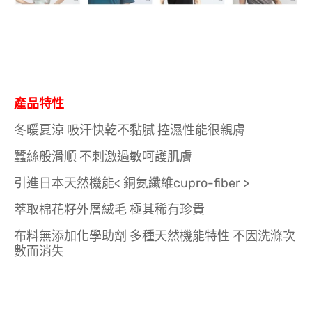
產品特性
冬暖夏涼 吸汗快乾不黏膩 控濕性能很親膚
蠶絲般滑順 不刺激過敏呵護肌膚
引進日本天然機能< 銅氨纖維cupro-fiber >
萃取棉花籽外層絨毛 極其稀有珍貴
布料無添加化學助劑 多種天然機能特性 不因洗滌次
數而消失