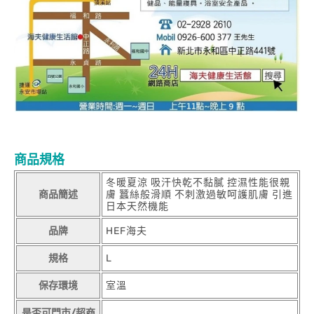
商品規格
冬暖夏涼 吸汗快乾不黏膩 控濕性能很親
商品簡述
膚 蠶絲般滑順 不刺激過敏呵護肌膚 引進
日本天然機能
品牌
HEF海夫
規格
L
保存環境
室溫
是否可門市/超商