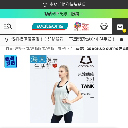
下載app最高回饋$350
本期活動詳情請點我
屈臣氏線上服務
0
激推換購優惠價！立即點我看
激推換購優惠價！立即點我看
下單選閃電送 1小時到貨！領神券
首頁
/
運動休閒
/
運動服飾
/
運動上衣/外套
/
【海夫】COOCHAD CUPRO爽涼纖