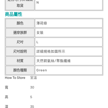
N
取貨
商品屬性
顏色
薄荷綠
適穿族群
女裝
尺吋
L
尺吋說明
詳細規格如圖所示
材質
天然銅氨絲/聚酯纖維
顏色種類
Green
How To Store
室溫
寬
30
高
5
深
35