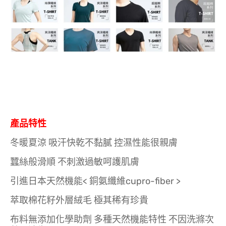
產品特性
冬暖夏涼 吸汗快乾不黏膩 控濕性能很親膚
蠶絲般滑順 不刺激過敏呵護肌膚
引進日本天然機能< 銅氨纖維cupro-fiber >
萃取棉花籽外層絨毛 極其稀有珍貴
布料無添加化學助劑 多種天然機能特性 不因洗滌次