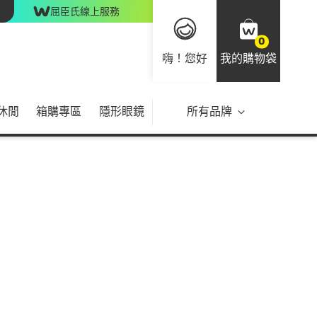
屈臣氏線上服務
0
嗨！您好
我的購物袋
休閒
箱購專區
隱形眼鏡
所有品牌