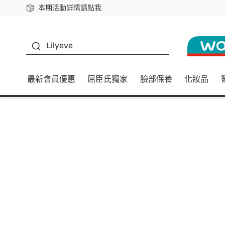
本期活動詳情請點我
下載app最高回饋$350
K beauty
Lilyeve
最新會員優惠
屈臣氏獨家
臉部保養
化妝品