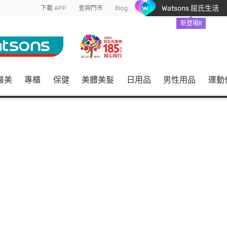
Watsons 屈氏生活
下載 APP
查詢門市
Blog
新登場!!
醫美
專櫃
保健
美體美髮
日用品
男性用品
運動