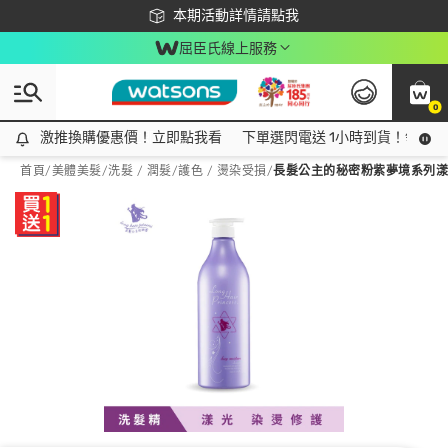
下載app最高回饋$350
本期活動詳情請點我
屈臣氏線上服務
0
激推換購優惠價！立即點我看
激推換購優惠價！立即點我看
下單選閃電送 1小時到貨！領神券
首頁
/
美體美髮
/
洗髮 / 潤髮
/
護色 / 燙染受損
/
長髮公主的秘密粉紫夢境系列漾光