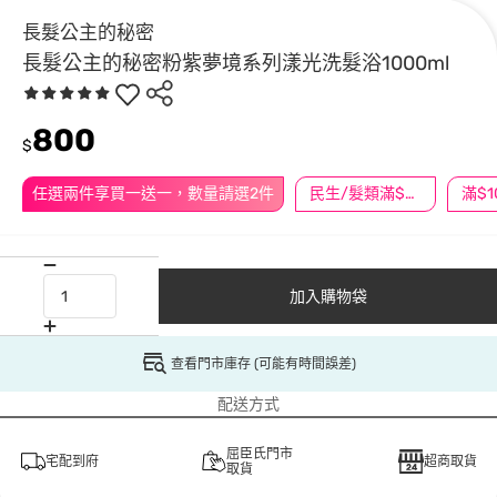
長髮公主的秘密
長髮公主的秘密粉紫夢境系列漾光洗髮浴1000ml
800
$
任選兩件享買一送一，數量請選2件
民生/髮類滿$388送舒潔冰巾
加入購物袋
查看門市庫存 (可能有時間誤差)
配送方式
屈臣氏門市
宅配到府
超商取貨
取貨