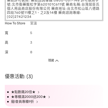
藥商許可執照: 藥商諮詢專線:0800-051-148 許可執照字
號:北市衛藥販松字第620101C611號 藥商名稱:台灣屈臣氏
個人用品商店股份有限公司 藥商地址:台北市松山區八德路
四段760號11樓之1、之2及14樓 藥商諮詢專線:
(02)27421234
How To Store
室溫
寬
5
高
3
深
8
隱藏
優惠活動: (3)
★點數飆20倍★
★專櫃滿2000送200★
寵i會員專櫃9折