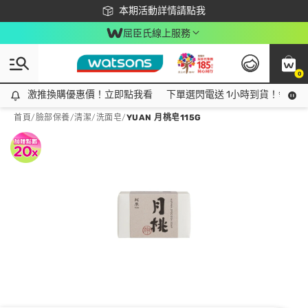
下載app最高回饋$350
本期活動詳情請點我
屈臣氏線上服務
0
激推換購優惠價！立即點我看
激推換購優惠價！立即點我看
下單選閃電送 1小時到貨！領神券
首頁
/
臉部保養
/
清潔
/
洗面皂
/
YUAN 月桃皂115G