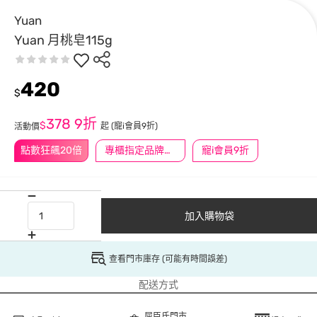
Yuan
Yuan 月桃皂115g
420
$
378
9折
$
起
(寵i會員9折)
活動價
點數狂飆20倍
專櫃指定品牌滿2000送$200
寵i會員9折
加入購物袋
查看門市庫存 (可能有時間誤差)
配送方式
屈臣氏門市