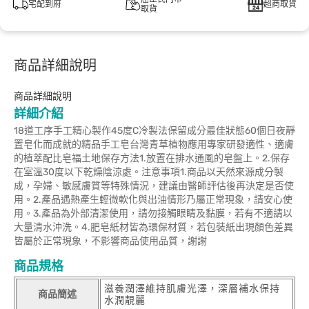
宅配到府
超商取貨
取貨
商品詳細說明
商品詳細說明
詳細介紹
18道工序手工精心製作45度C冷製法保留成分最佳狀態60個日夜靜
置皂化而成就的精品手工皂台灣青草植物應用專家研發適性、適膚
的植萃配比皂福土地保存方法1.放置在排水通風的皂盤上。2.保存
在室溫30度以下乾燥陰涼處。注意事項1.商品以天然來源成分製
成，孕婦、敏感膚質等特殊情況，建議由醫師評估後再決定是否使
用。2.產品遇熱產生輕微軟化與出油情形乃屬正常現象，請安心使
用。3.產品為外部清潔使用，請勿接觸眼睛及黏膜，若有不適請以
大量清水沖洗。4.肥皂紙材皆為環保材質，若包裝紙出現顏色差異
皆屬於正常現象，不影響商品使用品質，謝謝
商品規格
滋養潤澤維持肌膚光澤，深層補水保持
商品簡述
水潤靚麗