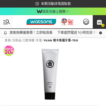
下載app最高回饋$350
本期活動詳情請點我
屈臣氏線上服務
0
激推換購優惠價！立即點我看
激推換購優惠價！立即點我看
下單選閃電送 1小時到貨！領神券
首頁
/
日用品
/
口腔保健
/
牙膏
/
YUAN 檜木香蘊牙膏-75G