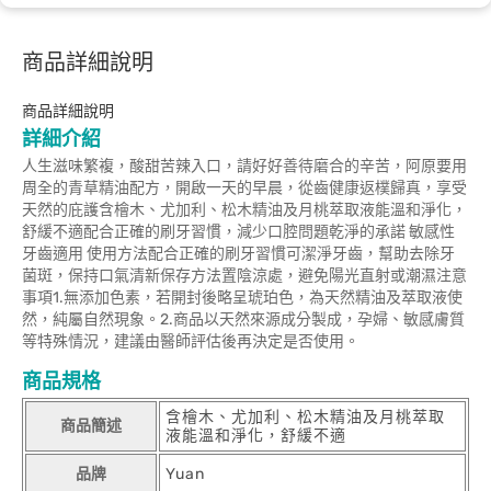
商品詳細說明
商品詳細說明
詳細介紹
人生滋味繁複，酸甜苦辣入口，請好好善待磨合的辛苦，阿原要用
周全的青草精油配方，開啟一天的早晨，從齒健康返樸歸真，享受
天然的庇護含檜木、尤加利、松木精油及月桃萃取液能溫和淨化，
舒緩不適配合正確的刷牙習慣，減少口腔問題乾淨的承諾 敏感性
牙齒適用 使用方法配合正確的刷牙習慣可潔淨牙齒，幫助去除牙
菌斑，保持口氣清新保存方法置陰涼處，避免陽光直射或潮濕注意
事項1.無添加色素，若開封後略呈琥珀色，為天然精油及萃取液使
然，純屬自然現象。2.商品以天然來源成分製成，孕婦、敏感膚質
等特殊情況，建議由醫師評估後再決定是否使用。
商品規格
含檜木、尤加利、松木精油及月桃萃取
商品簡述
液能溫和淨化，舒緩不適
品牌
Yuan