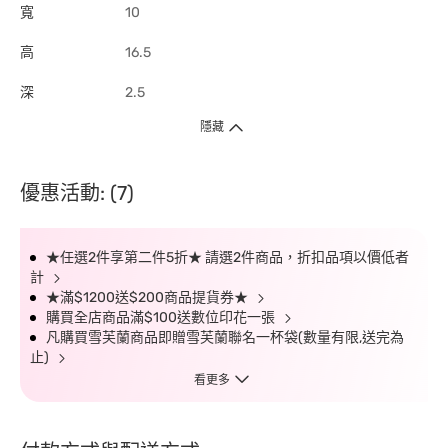
寬
10
高
16.5
深
2.5
隱藏
優惠活動: (7)
★任選2件享第二件5折★ 請選2件商品，折扣品項以價低者
計
★滿$1200送$200商品提貨券★
購買全店商品滿$100送數位印花一張
凡購買雪芙蘭商品即贈雪芙蘭聯名一杯袋(數量有限,送完為
止)
看更多