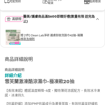
宅配到府
超商取貨
取貨
醫美/護膚商品滿$600即贈好禮(數量有限 送完為
滿額贈
止)
贈 [1件] Clean Lab淨研 護膚卸妝洗臉巾42抽-箱購
條款及細則
商品詳細說明
商品詳細說明
詳細介紹
雪芙蘭激凍酷涼濕巾-極凍款20抽
【長效凍感】體感溫度瞬降-6度，獨特薄荷涼感配方，長效冰冷凍
感，冰凍持久
【抗菌舒緩】添加IPMP抗菌成分及蘆薈萃取，有效抗菌並舒緩肌