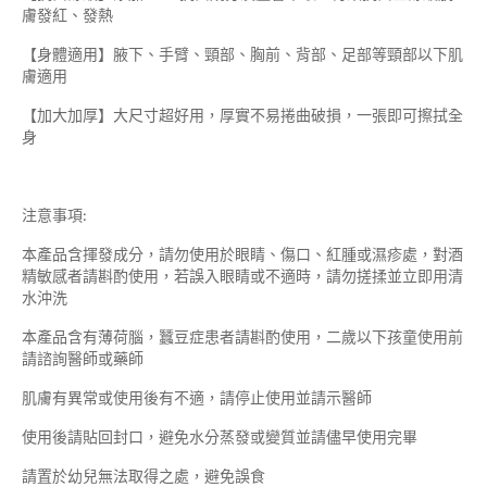
膚發紅、發熱
【身體適用】腋下、手臂、頸部、胸前、背部、足部等頸部以下肌
膚適用
【加大加厚】大尺寸超好用，厚實不易捲曲破損，一張即可擦拭全
身
注意事項:
本產品含揮發成分，請勿使用於眼睛、傷口、紅腫或濕疹處，對酒
精敏感者請斟酌使用，若誤入眼睛或不適時，請勿搓揉並立即用清
水沖洗
本產品含有薄荷腦，蠶豆症患者請斟酌使用，二歲以下孩童使用前
請諮詢醫師或藥師
肌膚有異常或使用後有不適，請停止使用並請示醫師
使用後請貼回封口，避免水分蒸發或變質並請儘早使用完畢
請置於幼兒無法取得之處，避免誤食