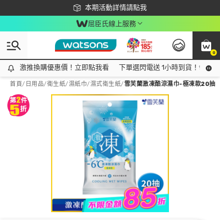
下載app最高回饋$350
本期活動詳情請點我
屈臣氏線上服務
0
激推換購優惠價！立即點我看
激推換購優惠價！立即點我看
下單選閃電送 1小時到貨！領神券
首頁
/
日用品
/
衛生紙
/
濕紙巾/濕式衛生紙
/
雪芙蘭激凍酷涼濕巾-極凍款20抽