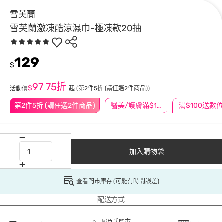
雪芙蘭
雪芙蘭激凍酷涼濕巾-極凍款20抽
129
$
97
75折
$
起
(第2件5折 (請任選2件商品))
活動價
第2件5折 (請任選2件商品)
醫美/護膚滿$1200送$200
加入購物袋
查看門市庫存 (可能有時間誤差)
配送方式
屈臣氏門市