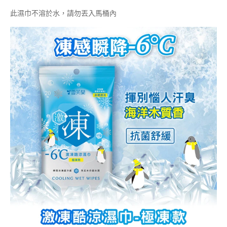
此濕巾不溶於水，請勿丟入馬桶內