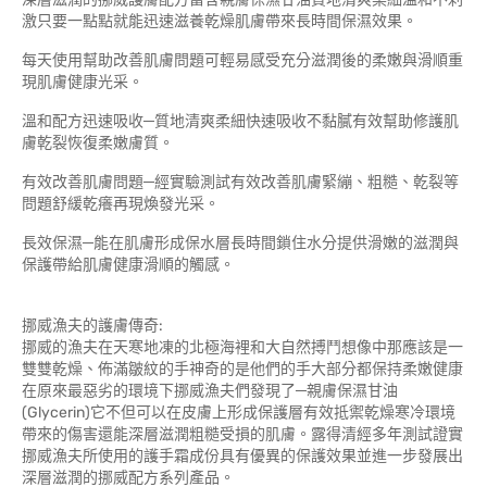
激只要一點點就能迅速滋養乾燥肌膚帶來長時間保濕效果。
每天使用幫助改善肌膚問題可輕易感受充分滋潤後的柔嫩與滑順重
現肌膚健康光采。
溫和配方迅速吸收─質地清爽柔細快速吸收不黏膩有效幫助修護肌
膚乾裂恢復柔嫩膚質。
有效改善肌膚問題─經實驗測試有效改善肌膚緊繃、粗糙、乾裂等
問題舒緩乾癢再現煥發光采。
長效保濕─能在肌膚形成保水層長時間鎖住水分提供滑嫩的滋潤與
保護帶給肌膚健康滑順的觸感。
挪威漁夫的護膚傳奇:
挪威的漁夫在天寒地凍的北極海裡和大自然搏鬥想像中那應該是一
雙雙乾燥、佈滿皺紋的手神奇的是他們的手大部分都保持柔嫩健康
在原來最惡劣的環境下挪威漁夫們發現了─親膚保濕甘油
(Glycerin)它不但可以在皮膚上形成保護層有效抵禦乾燥寒冷環境
帶來的傷害還能深層滋潤粗糙受損的肌膚。露得清經多年測試證實
挪威漁夫所使用的護手霜成份具有優異的保護效果並進一步發展出
深層滋潤的挪威配方系列產品。