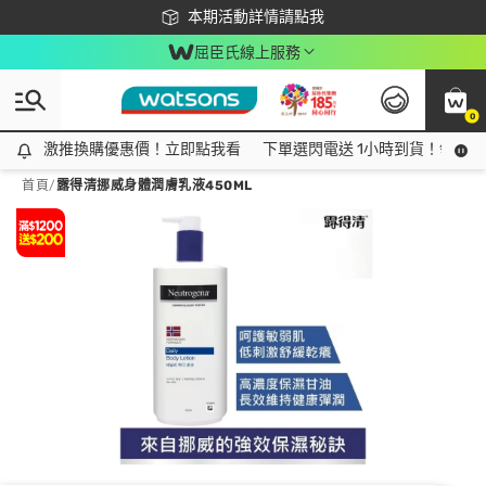
下載app最高回饋$350
本期活動詳情請點我
屈臣氏線上服務
0
激推換購優惠價！立即點我看
激推換購優惠價！立即點我看
下單選閃電送 1小時到貨！領神券
首頁
/
露得清挪威身體潤膚乳液450ML