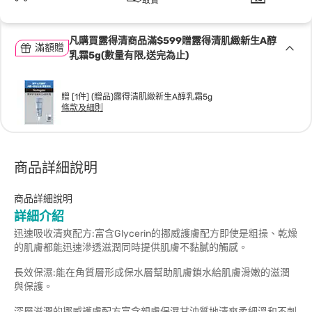
取貨
凡購買露得清商品滿$599贈露得清肌緻新生A醇
滿額贈
乳霜5g(數量有限,送完為止)
贈 [1件] (贈品)露得清肌緻新生A醇乳霜5g
條款及細則
商品詳細說明
商品詳細說明
詳細介紹
迅速吸收清爽配方:富含Glycerin的挪威護膚配方即使是粗操、乾燥
的肌膚都能迅速滲透滋潤同時提供肌膚不黏膩的觸感。
長效保濕:能在角質層形成保水層幫助肌膚鎖水給肌膚滑嫩的滋潤
與保護。
深層滋潤的挪威護膚配方富含親膚保濕甘油質地清爽柔細溫和不刺