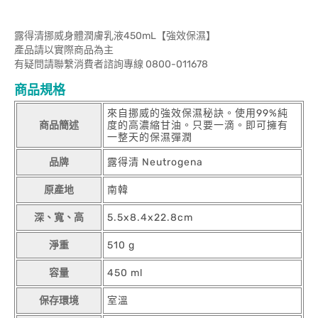
露得清挪威身體潤膚乳液450mL【強效保濕】
產品請以實際商品為主
有疑問請聯繫消費者諮詢專線 0800-011678
商品規格
來自挪威的強效保濕秘訣。使用99%純
商品簡述
度的高濃縮甘油。只要一滴。即可擁有
一整天的保濕彈潤
品牌
露得清 Neutrogena
原產地
南韓
深、寬、高
5.5x8.4x22.8cm
淨重
510 g
容量
450 ml
保存環境
室溫