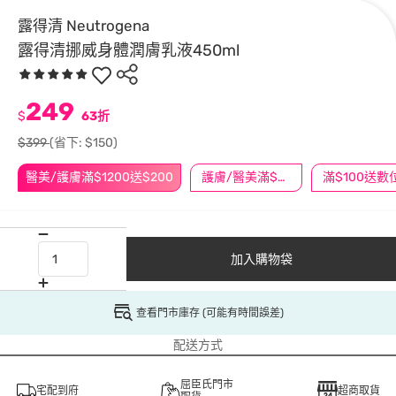
露得清 Neutrogena
露得清挪威身體潤膚乳液450ml
249
$
63折
$399
(省下: $150)
醫美/護膚滿$1200送$200
護膚/醫美滿$600送好禮
加入購物袋
查看門市庫存 (可能有時間誤差)
配送方式
屈臣氏門市
宅配到府
超商取貨