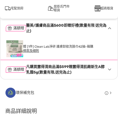
屈臣氏門市
宅配到府
超商取貨
取貨
醫美/護膚商品滿$600即贈好禮(數量有限 送完為
滿額贈
止)
贈 [1件] Clean Lab淨研 護膚卸妝洗臉巾42抽-箱購
條款及細則
凡購買露得清商品滿$599贈露得清肌緻新生A醇
滿額贈
乳霜5g(數量有限,送完為止)
環保補充包
商品詳細說明