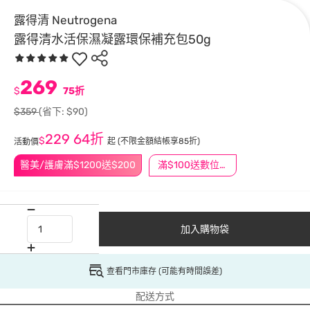
露得清 Neutrogena
露得清水活保濕凝露環保補充包50g
269
$
75折
$359
(省下: $90)
229
64折
$
起
(不限金額結帳享85折)
活動價
醫美/護膚滿$1200送$200
滿$100送數位印花
加入購物袋
查看門市庫存 (可能有時間誤差)
配送方式