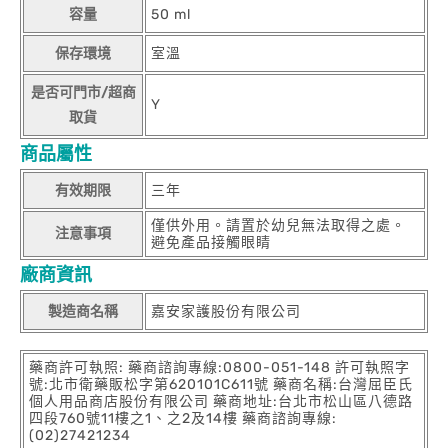
容量
50 ml
保存環境
室溫
是否可門市/超商
Y
取貨
商品屬性
有效期限
三年
僅供外用。請置於幼兒無法取得之處。
注意事項
避免產品接觸眼睛
廠商資訊
製造商名稱
嘉安家護股份有限公司
藥商許可執照: 藥商諮詢專線:0800-051-148 許可執照字
號:北市衛藥販松字第620101C611號 藥商名稱:台灣屈臣氏
個人用品商店股份有限公司 藥商地址:台北市松山區八德路
四段760號11樓之1、之2及14樓 藥商諮詢專線:
(02)27421234