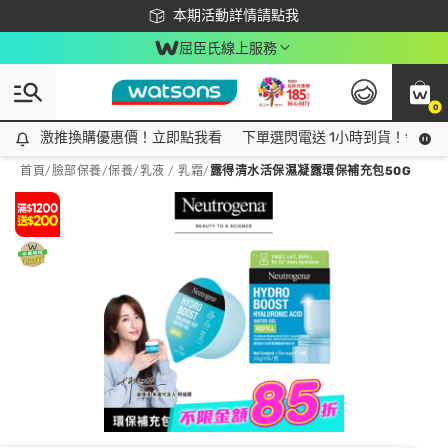
下載app最高回饋$350
本期活動詳情請點我
屈臣氏線上服務
0
激推換購優惠價！立即點我看
激推換購優惠價！立即點我看
下單選閃電送 1小時到貨！領神券
首頁
/
臉部保養
/
保養
/
乳液 / 乳霜
/
露得清水活保濕凝露環保補充包50G