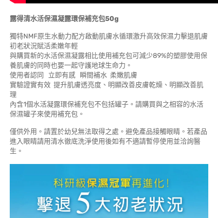
露得清水活保濕凝露環保補充包50g
獨特NMF原生水動力配方啟動肌膚水循環激升高效保濕力擊退肌膚
初老狀況賦活柔嫩年輕
與購買新的水活保濕凝露相比使用補充包可減少89%的塑膠使用保
養肌膚的同時也要一起守護地球生命力。
使用者認同 立即有感 瞬間補水 柔嫩肌膚
實驗證實有效 提升肌膚透亮度、明顯改善皮膚乾燥、明顯改善肌
理
內含1個水活凝露環保補充包不包括罐子。請購買與之相容的水活
保濕罐子來使用補充包。
僅供外用。請置於幼兒無法取得之處。避免產品接觸眼睛。若產品
進入眼睛請用清水徹底洗淨使用後如有不適請暫停使用並洽詢醫
生。