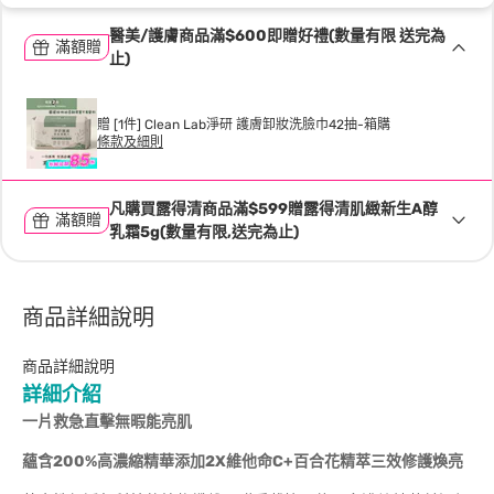
醫美/護膚商品滿$600即贈好禮(數量有限 送完為
滿額贈
止)
贈 [1件] Clean Lab淨研 護膚卸妝洗臉巾42抽-箱購
條款及細則
凡購買露得清商品滿$599贈露得清肌緻新生A醇
滿額贈
乳霜5g(數量有限,送完為止)
商品詳細說明
商品詳細說明
詳細介紹
一片救急直擊無暇能亮肌
蘊含
200%
高濃縮精華添加
2X
維他命
C+
百合花精萃三效修護煥亮