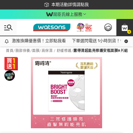
下載app最高回饋$350
本期活動詳情請點我
屈臣氏線上服務
0
激推換購優惠價！立即點我看
激推換購優惠價！立即點我看
下單選閃電送 1小時到貨！領神券
首頁
/
臉部保養
/
面膜
/
高保濕 / 舒緩修護
/
露得清超能亮修護安瓶面膜9片組