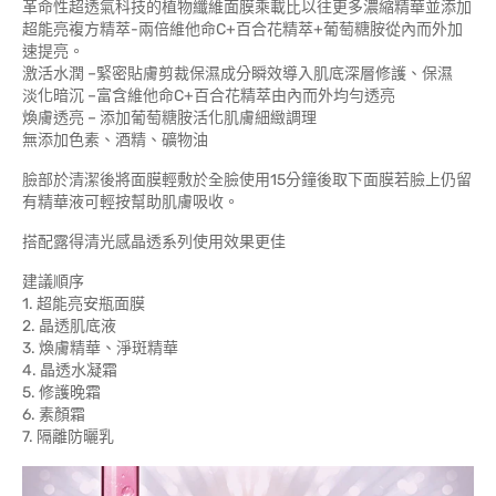
革命性超透氣科技的植物纖維面膜乘載比以往更多濃縮精華並添加
超能亮複方精萃-兩倍維他命C+百合花精萃+葡萄糖胺從內而外加
速提亮。
激活水潤 –緊密貼膚剪裁保濕成分瞬效導入肌底深層修護、保濕
淡化暗沉 –富含維他命C+百合花精萃由內而外均勻透亮
煥膚透亮 – 添加葡萄糖胺活化肌膚細緻調理
無添加色素、酒精、礦物油
臉部於清潔後將面膜輕敷於全臉使用15分鐘後取下面膜若臉上仍留
有精華液可輕按幫助肌膚吸收。
搭配露得清光感晶透系列使用效果更佳
建議順序
1. 超能亮安瓶面膜
2. 晶透肌底液
3. 煥膚精華、淨斑精華
4. 晶透水凝霜
5. 修護晚霜
6. 素顏霜
7. 隔離防曬乳