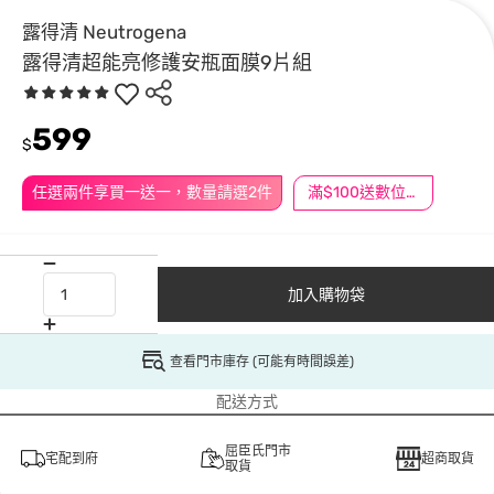
露得清 Neutrogena
露得清超能亮修護安瓶面膜9片組
599
$
任選兩件享買一送一，數量請選2件
滿$100送數位印花
加入購物袋
查看門市庫存 (可能有時間誤差)
配送方式
屈臣氏門市
宅配到府
超商取貨
取貨