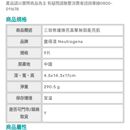
產品請以實際商品為主 有疑問請聯繫消費者諮詢專線0800-
011678
商品規格
商品簡述
三效修護煥亮直擊無瑕能亮肌
品牌
露得清 Neutrogena
規格
9片
原產地
中國
深、寬、高
4.5x14.3x17cm
淨重
290.5 g
保存環境
室溫
是否可門市/超商
Y
取貨
商品屬性