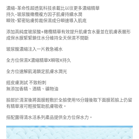
濃縮-革命性超透氣科技承載比以往更多濃縮精華
持久-玻尿酸橄欖複方因子肌膚持續水潤
瞬效-緊密貼膚剪裁保濕成分瞬速導入肌底
添加高純度玻尿酸+橄欖精華有效提升肌膚含水量並在肌膚表層形
成保水膜緊緊鎖住水分維持全天保濕不間斷
玻尿酸濃縮注入一片救急補水
全方位保濕X濃縮精華X瞬吸X持久
全方位速解飢渴鎖定肌膚水潤光
經皮膚測試 不致粉刺
無添加香精、酒精、礦物油
臉部於清潔後將面膜輕敷於全臉使用15分鐘後取下面膜若臉上仍留
有精華液可輕按幫助肌膚吸收。
搭配露得清水活系列產品提供全方位保水力。