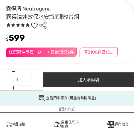
露得清 Neutrogena
露得清速效保水安瓶面膜9片組
599
$
任選兩件享買一送一，數量請選2件
滿$100送數位印花
加入購物袋
查看門市庫存 (可能有時間誤差)
配送方式
屈臣氏門市
宅配到府
超商取貨
取貨