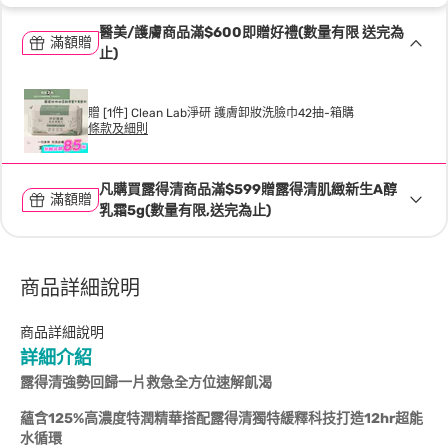
醫美/護膚商品滿$600即贈好禮(數量有限 送完為
滿額贈
止)
贈 [1件] Clean Lab淨研 護膚卸妝洗臉巾42抽-箱購
條款及細則
凡購買露得清商品滿$599贈露得清肌緻新生A醇
滿額贈
乳霜5g(數量有限,送完為止)
商品詳細說明
商品詳細說明
詳細介紹
露得清強勢回歸
一片救急全方位速解飢渴
蘊含
125%
高濃度特潤精華搭配露得清獨特緩釋科技打造
12hr
超能
水循環