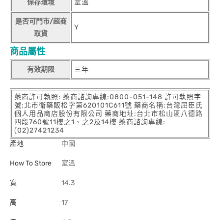
保存環境
室溫
是否可門市/超商
Y
取貨
商品屬性
有效期限
三年
藥商許可執照: 藥商諮詢專線:0800-051-148 許可執照字
號:北市衛藥販松字第620101C611號 藥商名稱:台灣屈臣氏
個人用品商店股份有限公司 藥商地址:台北市松山區八德路
四段760號11樓之1、之2及14樓 藥商諮詢專線:
(02)27421234
產地
中國
How To Store
室溫
寬
14.3
高
17