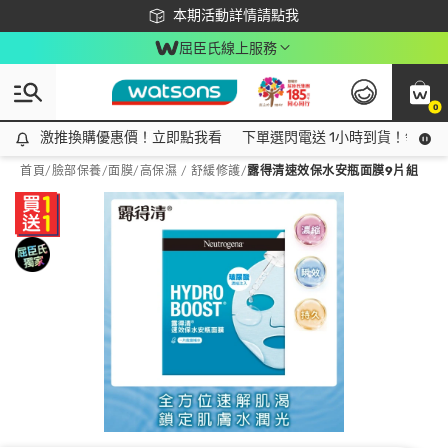
下載app最高回饋$350
本期活動詳情請點我
屈臣氏線上服務
0
激推換購優惠價！立即點我看
激推換購優惠價！立即點我看
下單選閃電送 1小時到貨！領神券
首頁
/
臉部保養
/
面膜
/
高保濕 / 舒緩修護
/
露得清速效保水安瓶面膜9片組