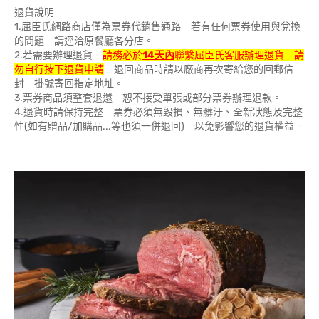
退貨說明
1.屈臣氏網路商店僅為票券代銷售通路 若有任何票券使用與兌換
的問題 請逕洽原餐廳各分店。
2.若需要辦理退貨
請務必於
14天內
聯繫屈臣氏客服辦理退貨 請
勿自行按下退貨申請
。退回商品時請以廠商再次寄給您的回郵信
封 掛號寄回指定地址。
3.票券商品須整套退還 恕不接受單張或部分票券辦理退款。
4.退貨時請保持完整 票券必須無毀損、無髒汙、全新狀態及完整
性(如有贈品/加購品...等也須一併退回) 以免影響您的退貨權益。