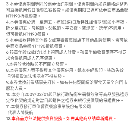
3.本券優惠期間等同於票券信託期間。優惠期間內如遇價格調整仍
可直接抵用假日晚餐乙客餐費。如優惠期限已過可依券面商品金額
NT1190折抵餐費。
4.本券優惠於週一至週五、補班(課)日及特殊加價期間(如小年夜、
除夕至初五、母親節、父親節、平安夜、聖誕節、跨年)不適用。
但可折抵NT1190餐費。
5.本券如欲轉換其他餐次或至饗賓集團旗下其他品牌使用、皆可依
券面商品金額NT1190折抵餐費。
6.孩童年齡12歲(含)以上視同成人計費。孩童半價收費兩客不得要
求合併抵用成人乙客優惠。
7.本券於兌換時恕不再開立發票。
8.本券優惠方案不得與其他優惠併用。紙本券經影印、塗改失效
且毀損致無法辨認者不得補發。
9.本券兌換前敬請事先訂位。如有任何疑問請洽饗食天堂全台門市
服務人員。
10.本券自2009/02/01起已依行政院衛生署餐飲業等商品服務禮券
定型化契約規定對當日起銷售之禮券由銀行提供履約保證責任。
11.本餐券發行單位饗賓餐旅事業股份有限公司
代表人陳毅航
12.
本商品券無法提供換貨服務。如需其他商品請重新購買。