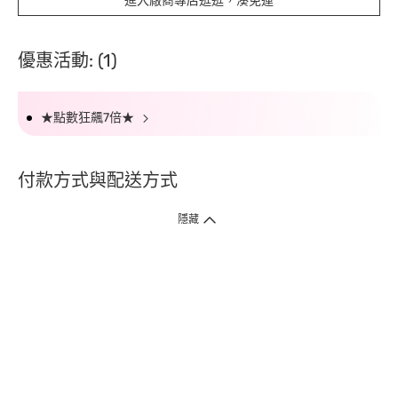
進入廠商專店逛逛，湊免運
優惠活動: (1)
★點數狂飆7倍★
付款方式與配送方式
隱藏