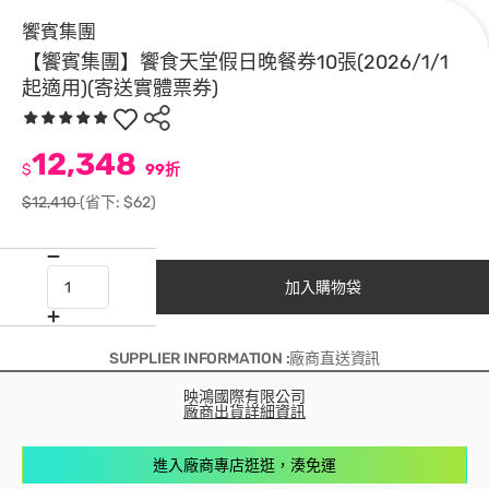
饗賓集團
【饗賓集團】饗食天堂假日晚餐券10張(2026/1/1
起適用)(寄送實體票券)
12,348
$
99折
$12,410
(省下: $62)
加入購物袋
SUPPLIER INFORMATION :廠商直送資訊
映鴻國際有限公司
廠商出貨詳細資訊
進入廠商專店逛逛，湊免運