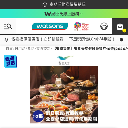
下載app最高回饋$350
本期活動詳情請點我
屈臣氏線上服務
0
激推換購優惠價！立即點我看
激推換購優惠價！立即點我看
下單選閃電送 1小時到貨！領神券
首頁
/
日用品
/
食品
/
零食飲料
/
【饗賓集團】饗食天堂假日晚餐券10張(2026/1