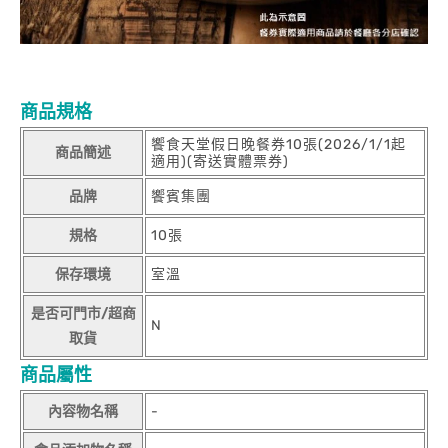
商品規格
饗食天堂假日晚餐券10張(2026/1/1起
商品簡述
適用)(寄送實體票券)
品牌
饗賓集團
規格
10張
保存環境
室溫
是否可門市/超商
N
取貨
商品屬性
內容物名稱
-