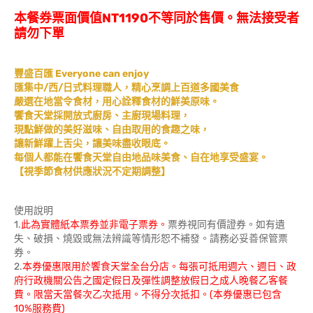
本餐券票面價值NT1190不等同於售價。無法接受者
請勿下單
豐盛百匯 Everyone can enjoy
匯集中/西/日式料理職人，精心烹調上百道多國美食
嚴選在地當令食材，用心詮釋食材的鮮美原味。
饗食天堂採開放式廚房、主廚現場料理，
現點鮮做的美好滋味、自由取用的食趣之味，
讓新鮮躍上舌尖，讓美味盡收眼底。
每個人都能在饗食天堂自由地品味美食、自在地享受盛宴。
【視季節食材供應狀況不定期調整】
使用說明
1.
此為實體紙本票券並非電子票券。
票券視同有價證券。如有遺
失、破損、燒毀或無法辨識等情形恕不補發。請務必妥善保管票
券。
2.
本券優惠限用於饗食天堂全台分店。每張可抵用週六、週日、政
府行政機關公告之國定假日及彈性調整放假日之成人晚餐乙客餐
費。限當天當餐次乙次抵用。不得分次抵扣。(本券優惠已包含
10%服務費)