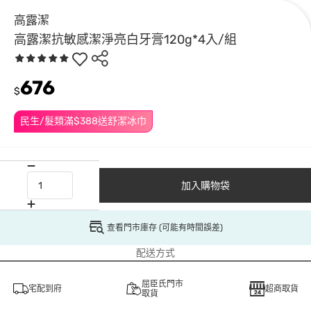
高露潔
高露潔抗敏感潔淨亮白牙膏120g*4入/組
676
$
民生/髮類滿$388送舒潔冰巾
加入購物袋
查看門市庫存 (可能有時間誤差)
配送方式
屈臣氏門市
宅配到府
超商取貨
取貨