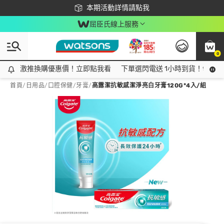
下載app最高回饋$350
本期活動詳情請點我
屈臣氏線上服務
0
激推換購優惠價！立即點我看
激推換購優惠價！立即點我看
下單選閃電送 1小時到貨！領神券
首頁
/
日用品
/
口腔保健
/
牙膏
/
高露潔抗敏感潔淨亮白牙膏120G*4入/組