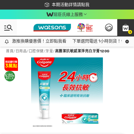
下載app最高回饋$350
本期活動詳情請點我
屈臣氏線上服務
0
激推換購優惠價！立即點我看
激推換購優惠價！立即點我看
下單選閃電送 1小時到貨！領神券
首頁
/
日用品
/
口腔保健
/
牙膏
/
高露潔抗敏感潔淨亮白牙膏120G