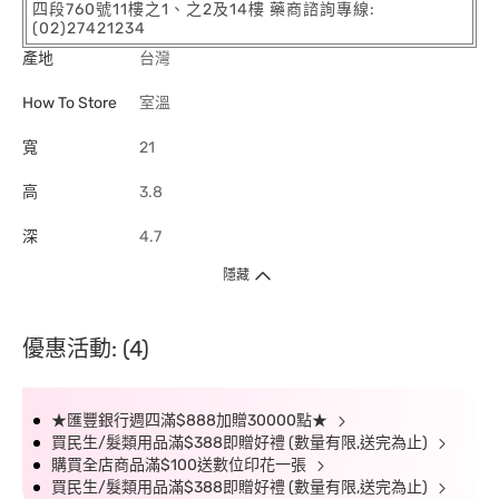
四段760號11樓之1、之2及14樓 藥商諮詢專線:
(02)27421234
產地
台灣
How To Store
室溫
寬
21
高
3.8
深
4.7
隱藏
優惠活動: (4)
★匯豐銀行週四滿$888加贈30000點★
買民生/髮類用品滿$388即贈好禮 (數量有限,送完為止)
購買全店商品滿$100送數位印花一張
買民生/髮類用品滿$388即贈好禮 (數量有限,送完為止)