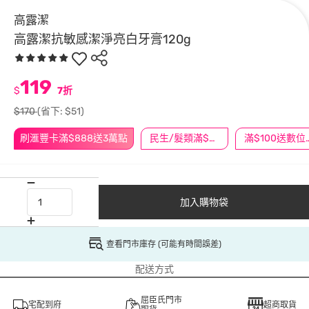
高露潔
高露潔抗敏感潔淨亮白牙膏120g
119
$
7折
$170
(省下: $51)
刷滙豐卡滿$888送3萬點
民生/髮類滿$388送舒潔冰巾
滿$100
加入購物袋
查看門市庫存 (可能有時間誤差)
配送方式
屈臣氏門市
宅配到府
超商取貨