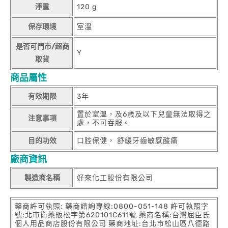
淨重
120 g
保存環境
室溫
是否可門市/超商
Y
取貨
商品屬性
有效期限
3年
置於室溫，及6歳及以下兒童無法取得之
注意事項
處，不可吞服。
目的功效
口腔保健， 舒緩牙齒敏感酸痛
廠商資訊
製造商名稱
好來化工股份有限公司
藥商許可執照: 藥商諮詢專線:0800-051-148 許可執照字
號:北市衛藥販松字第620101C611號 藥商名稱:台灣屈臣氏
個人用品商店股份有限公司 藥商地址:台北市松山區八德路