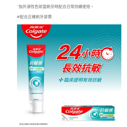
^指外源性色斑當刷牙時配合日常持續使用。
#配合正確刷牙習慣