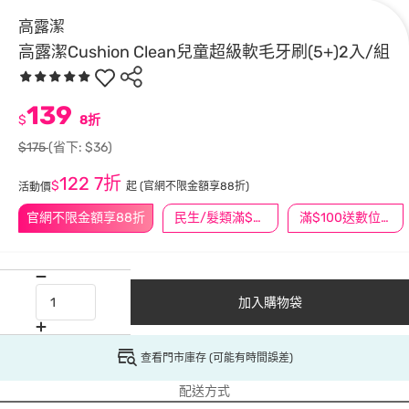
高露潔
高露潔Cushion Clean兒童超級軟毛牙刷(5+)2入/組
139
$
8折
$175
(省下: $36)
122
7折
$
起
(官網不限金額享88折)
活動價
官網不限金額享88折
民生/髮類滿$388送舒潔冰巾
滿$100送數位印花
加入購物袋
查看門市庫存 (可能有時間誤差)
配送方式