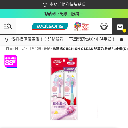
下載app最高回饋$350
本期活動詳情請點我
屈臣氏線上服務
0
激推換購優惠價！立即點我看
激推換購優惠價！立即點我看
下單選閃電送 1小時到貨！領神券
首頁
/
日用品
/
口腔保健
/
牙刷
/
高露潔CUSHION CLEAN兒童超級軟毛牙刷(5+