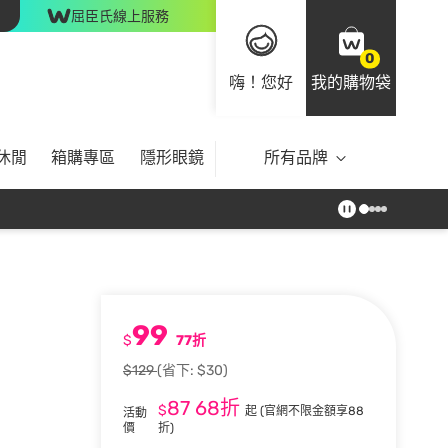
屈臣氏線上服務
0
嗨！您好
我的購物袋
休閒
箱購專區
隱形眼鏡
所有品牌
99
$
77折
$129
(省下: $30)
87
68折
$
起
(官網不限金額享88
活動
價
折)