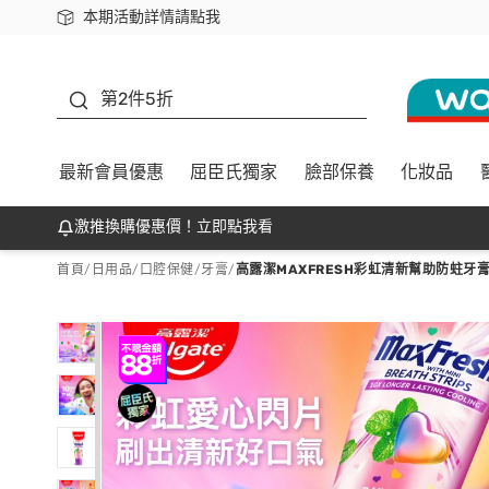
本期活動詳情請點我
下載app最高回饋$350
善存
第2件5折
最新會員優惠
屈臣氏獨家
臉部保養
化妝品
激推換購優惠價！立即點我看
首頁
/
日用品
/
口腔保健
/
牙膏
/
高露潔MAXFRESH彩虹清新幫助防蛀牙膏