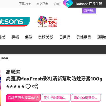
Watsons 屈氏生活
下載 APP
查詢門市
Blog
新登場!!
醫美
專櫃
保健
美體美髮
日用品
男性用品
運動
100G
高露潔
高露潔MaxFresh彩虹清新幫助防蛀牙膏100g
官網不限金額享88折
民生/髮類滿$388送舒潔冰巾
滿$100送數位印花