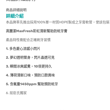
商品詳細說明
詳細介紹
本品牌率先推出採用100%單一材質HDPE製成之牙膏軟管，使該包裝可
高露潔MaxFresh彩虹清新幫助防蛀牙膏
產品特性需配合正確刷牙習慣
1. 多色愛心涼感小閃片
2. 夢幻透明管身，閃片晶透可見
3. 瞬間冰爽感覺，10倍更持久
4. 薄荷清新口味，預防口腔異味
5. 含氟量1450ppm
幫助預防蛀牙
6. 屈臣氏獨家