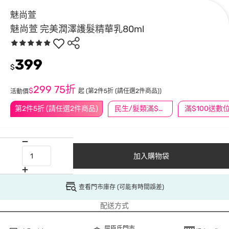
魅尚萱
魅尚萱 完美潤澤護髮精華乳80ml
399
$
299
75折
$
起
(第2件5折 (請任選2件商品))
活動價
第2件5折 (請任選2件商品)
民生/髮類滿$388送舒潔冰巾
加入購物袋
查看門市庫存 (可能有時間誤差)
配送方式
屈臣氏門市