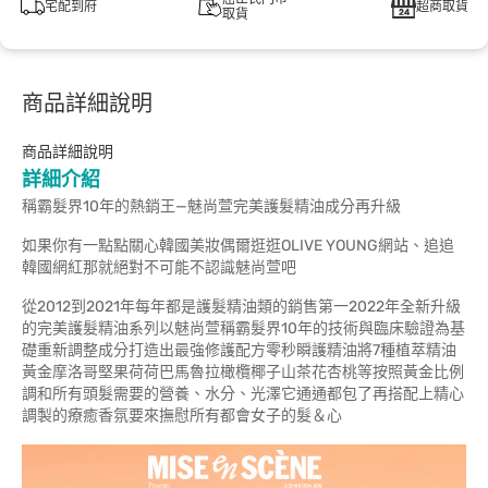
宅配到府
超商取貨
取貨
商品詳細說明
商品詳細說明
詳細介紹
稱霸髮界10年的熱銷王—魅尚萱完美護髮精油成分再升級
如果你有一點點關心韓國美妝偶爾逛逛OLIVE YOUNG網站、追追
韓國網紅那就絕對不可能不認識魅尚萱吧
從2012到2021年每年都是護髮精油類的銷售第一2022年全新升級
的完美護髮精油系列以魅尚萱稱霸髮界10年的技術與臨床驗證為基
礎重新調整成分打造出最強修護配方零秒瞬護精油將7種植萃精油
黃金摩洛哥堅果荷荷巴馬魯拉橄欖椰子山茶花杏桃等按照黃金比例
調和所有頭髮需要的營養、水分、光澤它通通都包了再搭配上精心
調製的療癒香氛要來撫慰所有都會女子的髮＆心