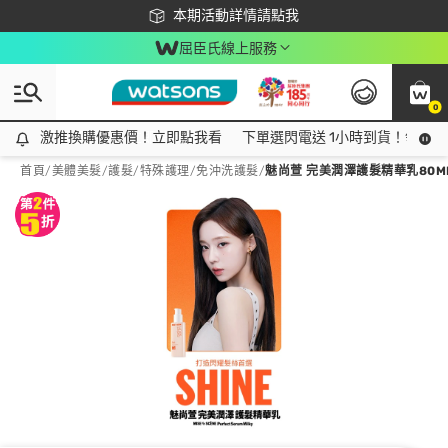
下載app最高回饋$350
本期活動詳情請點我
屈臣氏線上服務
0
激推換購優惠價！立即點我看
激推換購優惠價！立即點我看
下單選閃電送 1小時到貨！領神券
首頁
/
美體美髮
/
護髮/特殊護理
/
免沖洗護髮
/
魅尚萱 完美潤澤護髮精華乳80M