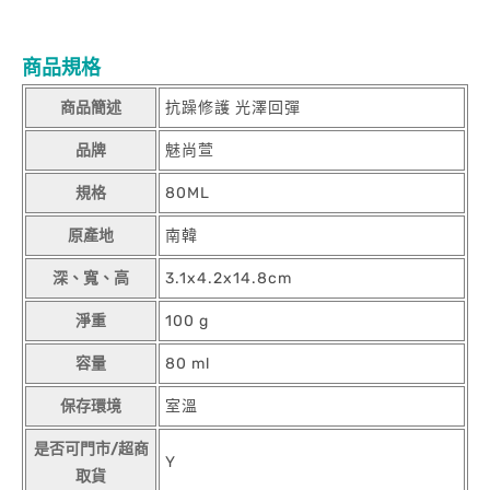
商品規格
商品簡述
抗躁修護 光澤回彈
品牌
魅尚萱
規格
80ML
原產地
南韓
深、寬、高
3.1x4.2x14.8cm
淨重
100 g
容量
80 ml
保存環境
室溫
是否可門市/超商
Y
取貨