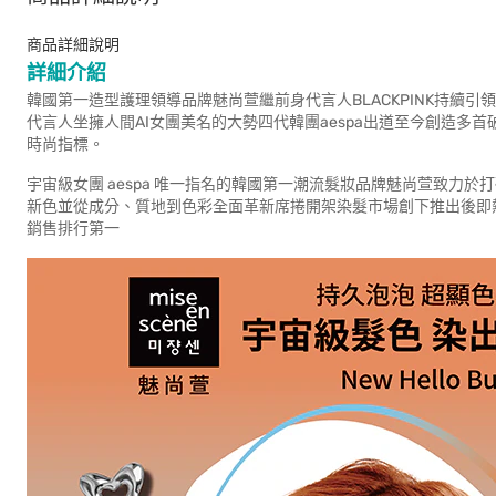
商品詳細說明
詳細介紹
韓國第一造型護理領導品牌魅尚萱繼前身代言人BLACKPINK持續引
代言人坐擁人間AI女團美名的大勢四代韓團aespa出道至今創造多
時尚指標。
宇宙級女團 aespa 唯一指名的韓國第一潮流髮妝品牌魅尚萱致力於打破
新色並從成分、質地到色彩全面革新席捲開架染髮市場創下推出後即熱銷佳
銷售排行第一