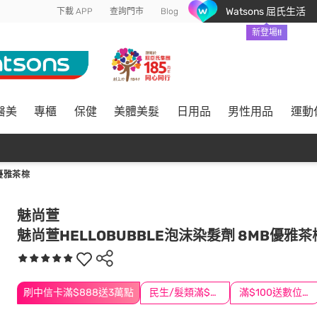
Watsons 屈氏生活
下載 APP
查詢門市
Blog
新登場!!
醫美
專櫃
保健
美體美髮
日用品
男性用品
運動
B優雅茶棕
魅尚萱
魅尚萱HELLOBUBBLE泡沫染髮劑 8MB優雅茶
刷中信卡滿$888送3萬點
民生/髮類滿$388送舒潔冰巾
滿$100送數位印花