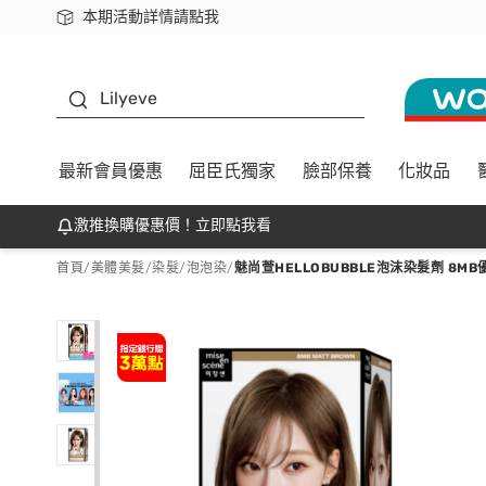
本期活動詳情請點我
下載app最高回饋$350
K beauty
Lilyeve
最新會員優惠
屈臣氏獨家
臉部保養
化妝品
激推換購優惠價！立即點我看
首頁
/
美體美髮
/
染髮
/
泡泡染
/
魅尚萱HELLOBUBBLE泡沫染髮劑 8M