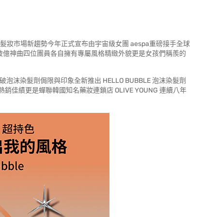
領髮妝市場新趨勢今年正式宣布由宇宙級女團 aespa重磅接手全球
首破億神曲四位團員各自擁有專屬風格精緻外貌更是女孩們稱羨的
泡沫染髮劑侷限與印象全新推出 HELLO BUBBLE 泡沫染髮劑
績更是蟬聯韓國知名藥妝連鎖店 OLIVE YOUNG 連續八年