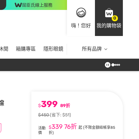
屈臣氏線上服務
0
嗨！您好
我的購物袋
休閒
箱購專區
隱形眼鏡
所有品牌
399
棕
$
89折
$450
(省下: $51)
339
76折
$
起
(不限金額結帳享85
活動
價
折)