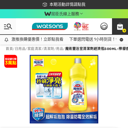
下載app最高回饋$350
本期活動詳情請點我
屈臣氏線上服務
0
激推換購優惠價！立即點我看
激推換購優惠價！立即點我看
下單選閃電送 1小時到貨！領神券
首頁
/
日用品
/
家庭清潔
/
清潔劑/用品
/
魔術靈浴室清潔劑經濟瓶500ML-檸檬