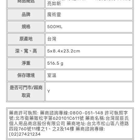
商品簡述
亮如新
品牌
魔術靈
規格
500ML
原產地
台灣
深、寬、高
5x8.4x23.2cm
淨重
516.5 g
保存環境
室溫
是否可門市/超商
Y
取貨
藥商許可執照: 藥商諮詢專線:0800-051-148 許可執照字
號:北市衛藥販松字第620101C611號 藥商名稱:台灣屈臣氏
個人用品商店股份有限公司 藥商地址:台北市松山區八德路
四段760號11樓之1、之2及14樓 藥商諮詢專線:
(02)27421234