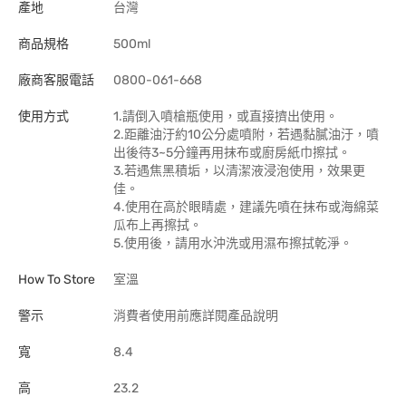
產地
台灣
商品規格
500ml
廠商客服電話
0800-061-668
使用方式
1.請倒入噴槍瓶使用，或直接擠出使用。
2.距離油汙約10公分處噴附，若遇黏膩油汙，噴
出後待3~5分鐘再用抹布或廚房紙巾擦拭。
3.若遇焦黑積垢，以清潔液浸泡使用，效果更
佳。
4.使用在高於眼睛處，建議先噴在抹布或海綿菜
瓜布上再擦拭。
5.使用後，請用水沖洗或用濕布擦拭乾淨。
How To Store
室溫
警示
消費者使用前應詳閱產品說明
寬
8.4
高
23.2