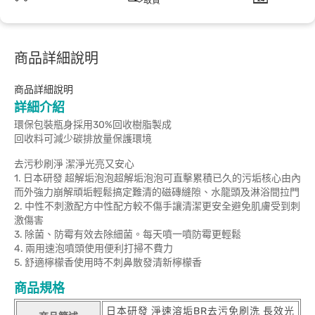
取貨
商品詳細說明
商品詳細說明
詳細介紹
環保包裝瓶身採用30%回收樹脂製成
回收料可減少碳排放量保護環境
去污秒刷淨 潔淨光亮又安心
1. 日本研發 超解垢泡泡超解垢泡泡可直擊累積已久的污垢核心由內
而外強力崩解頑垢輕鬆搞定難清的磁磚縫隙、水龍頭及淋浴間拉門
2. 中性不刺激配方中性配方較不傷手讓清潔更安全避免肌膚受到刺
激傷害
3. 除菌、防霉有效去除細菌。每天噴一噴防霉更輕鬆
4. 兩用速泡噴頭使用便利打掃不費力
5. 舒適檸檬香使用時不刺鼻散發清新檸檬香
商品規格
日本研發 淨速溶垢BR去污免刷洗 長效光