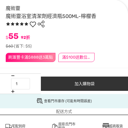
魔術靈
魔術靈浴室清潔劑經濟瓶500ML-檸檬香
55
$
92折
$60
(省下: $5)
刷滙豐卡滿$888送3萬點
滿$100送數位印花
加入購物袋
查看門市庫存 (可能有時間誤差)
配送方式
屈臣氏門市
宅配到府
超商取貨