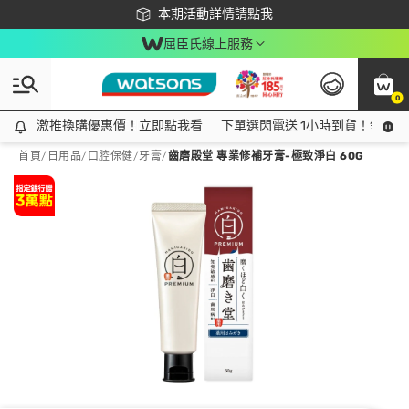
下載app最高回饋$350
本期活動詳情請點我
屈臣氏線上服務
0
激推換購優惠價！立即點我看
激推換購優惠價！立即點我看
下單選閃電送 1小時到貨！領神券
首頁
/
日用品
/
口腔保健
/
牙膏
/
齒磨殿堂 專業修補牙膏-極致淨白 60G