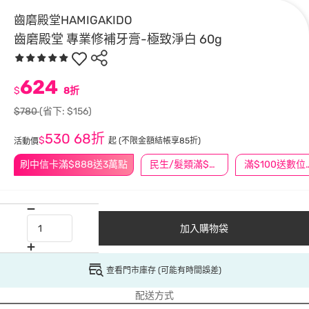
齒磨殿堂HAMIGAKIDO
齒磨殿堂 專業修補牙膏-極致淨白 60g
624
$
8折
$780
(省下: $156)
530
68折
$
起
(不限金額結帳享85折)
活動價
刷中信卡滿$888送3萬點
民生/髮類滿$388送舒潔冰巾
滿$100
加入購物袋
查看門市庫存 (可能有時間誤差)
配送方式