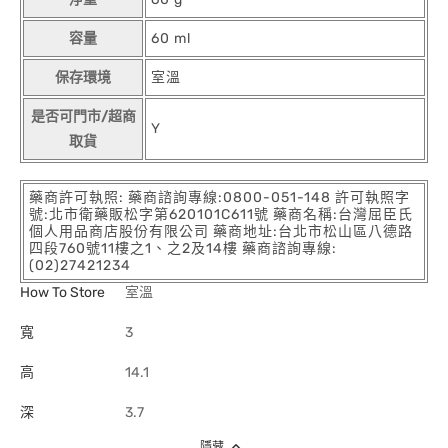
容量
60 ml
保存環境
室溫
是否可門市/超商
Y
取貨
藥商許可執照: 藥商諮詢專線:0800-051-148 許可執照字
號:北市衛藥販松字第620101C611號 藥商名稱:台灣屈臣氏
個人用品商店股份有限公司 藥商地址:台北市松山區八德路
四段760號11樓之1、之2及14樓 藥商諮詢專線:
(02)27421234
How To Store
室溫
寬
3
高
14.1
深
3.7
隱藏