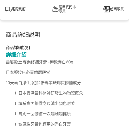
屈臣氏門市
宅配到府
超商取貨
取貨
商品詳細說明
商品詳細說明
詳細介紹
齒磨殿堂 專業修補牙膏 -極致淨白60g
日本藥妝店必買齒磨殿堂
10天齒白淨化添加2倍專業琺瑯質修補成分
l 日本資深齒科醫師研發生物陶瓷概念
l 填補齒面細微刮痕減少顏色附著
l 每刷一回修補一次越刷越健康
l 敏感性牙齒也適用的淨白牙膏