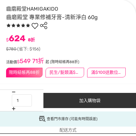
齒磨殿堂HAMIGAKIDO
齒磨殿堂 專業修補牙膏-清新淨白 60g
624
$
8折
$780
(省下: $156)
549
71折
$
起
(限時結帳再88折)
活動價
限時結帳再88折
民生/髮類滿$388送舒潔冰巾
滿$100送數位印花
加入購物袋
查看門市庫存 (可能有時間誤差)
配送方式