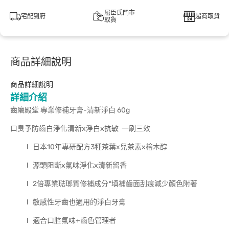
屈臣氏門市
宅配到府
超商取貨
取貨
商品詳細說明
商品詳細說明
詳細介紹
齒磨殿堂 專業修補牙膏-清新淨白 60g
口臭予防齒白淨化清新x淨白x抗敏 一刷三效
l 日本10年專研配方3種茶葉x兒茶素x檜木醇
l 源頭阻斷x氣味淨化x清新留香
l 2倍專業琺瑯質修補成分*填補齒面刮痕減少顏色附著
l 敏感性牙齒也適用的淨白牙膏
l 適合口腔氣味+齒色管理者