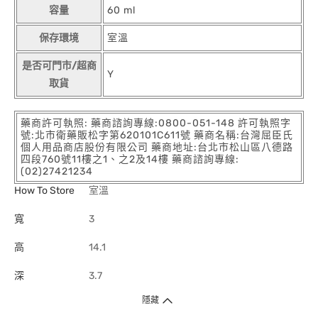
容量
60 ml
保存環境
室溫
是否可門市/超商
Y
取貨
藥商許可執照: 藥商諮詢專線:0800-051-148 許可執照字
號:北市衛藥販松字第620101C611號 藥商名稱:台灣屈臣氏
個人用品商店股份有限公司 藥商地址:台北市松山區八德路
四段760號11樓之1、之2及14樓 藥商諮詢專線:
(02)27421234
How To Store
室溫
寬
3
高
14.1
深
3.7
隱藏