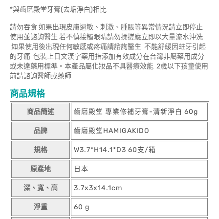
*與齒磨殿堂牙膏(去垢淨白)相比
請勿吞食 如果出現皮膚過敏、刺激、腫脹等異常情況請立即停止
使用並諮詢醫生 若不慎接觸眼睛請勿揉搓應立即以大量流水沖洗
如果使用後出現任何敏感或疼痛請諮詢醫生 不能舒緩因蛀牙引起
的牙痛 包裝上日文漢字薬用指添加有效成分在台灣非屬藥用成分
或未達藥用標準。本產品屬化妝品不具醫療效能 2歲以下孩童使用
前請諮詢醫師或藥師
商品規格
商品簡述
齒磨殿堂 專業修補牙膏-清新淨白 60g
品牌
齒磨殿堂HAMIGAKIDO
規格
W3.7*H14.1*D3 60支/箱
原產地
日本
深、寬、高
3.7x3x14.1cm
淨重
60 g