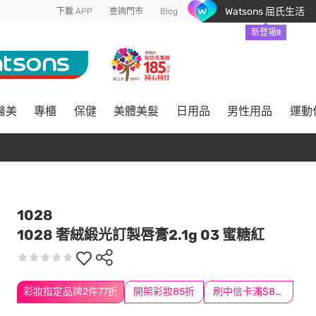
Watsons 屈氏生活
下載 APP
查詢門市
Blog
新登場!!
醫美
專櫃
保健
美體美髮
日用品
男性用品
運動
1028
1028 奢絨緞光訂製唇膏2.1g 03 蜜糖紅
彩妝指定品牌2件77折
開架彩妝85折
刷中信卡滿$888送3萬點