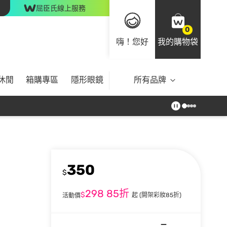
屈臣氏線上服務
0
嗨！您好
我的購物袋
休閒
箱購專區
隱形眼鏡
所有品牌
350
$
298
85折
$
起
(開架彩妝85折)
活動價