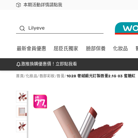
本期活動詳情請點我
下載app最高回饋$350
K beauty
Lilyeve
最新會員優惠
屈臣氏獨家
臉部保養
化妝品
激推換購優惠價！立即點我看
首頁
/
化妝品
/
唇部彩妝
/
唇膏
/
1028 奢絨緞光訂製唇膏2.1G 03 蜜糖紅