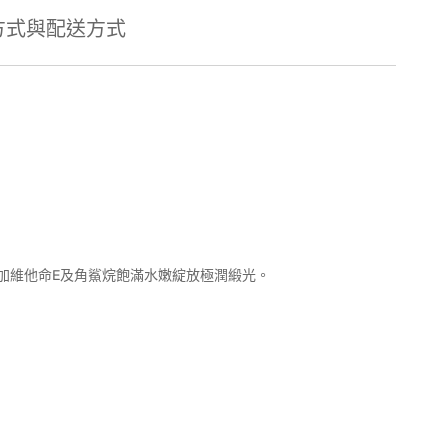
方式與配送方式
加維他命E及角鯊烷飽滿水嫩綻放極潤緞光。