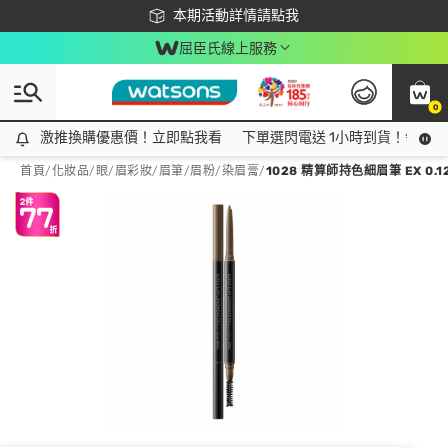
下載app最高回饋$350
本期活動詳情請點我
屈臣氏線上服務
0
激推換購優惠價！立即點我看
激推換購優惠價！立即點我看
下單選閃電送 1小時到貨！領神券
首頁
/
化妝品
/
眼/眉彩妝
/
眉筆/眉粉/染眉膏
/
1028 精算師持色細眉筆 EX 0.12