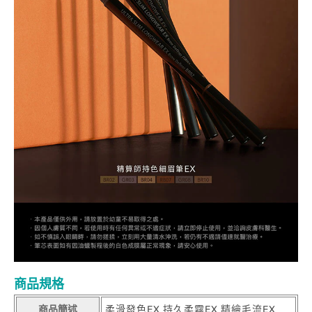
商品規格
商品簡述
柔滑發色EX 持久柔霧EX 精繪毛流EX