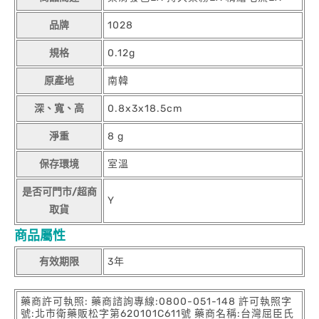
品牌
1028
規格
0.12g
原產地
南韓
深、寬、高
0.8x3x18.5cm
淨重
8 g
保存環境
室溫
是否可門市/超商
Y
取貨
商品屬性
有效期限
3年
藥商許可執照: 藥商諮詢專線:0800-051-148 許可執照字
號:北市衛藥販松字第620101C611號 藥商名稱:台灣屈臣氏