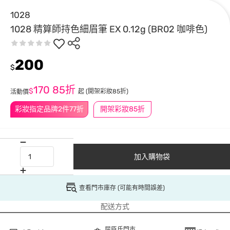
1028
1028 精算師持色細眉筆 EX 0.12g (BR02 咖啡色)
200
$
170
85折
$
起
(開架彩妝85折)
活動價
彩妝指定品牌2件77折
開架彩妝85折
加入購物袋
查看門市庫存 (可能有時間誤差)
配送方式
屈臣氏門市