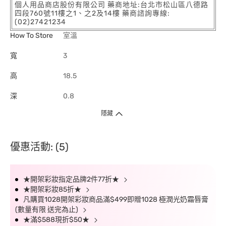
個人用品商店股份有限公司 藥商地址:台北市松山區八德路
四段760號11樓之1、之2及14樓 藥商諮詢專線:
(02)27421234
How To Store
室溫
寬
3
高
18.5
深
0.8
隱藏
優惠活動: (5)
★開架彩妝指定品牌2件77折★
★開架彩妝85折★
凡購買1028開架彩妝商品滿$499即贈1028 極潤光奶霜唇膏
(數量有限 送完為止)
★滿$588現折$50★