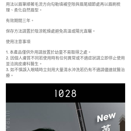
用法以眉筆順著毛流方向勾勒填補空隙與眉尾細節處再以眉刷梳
理、柔化自然眉型。
有效期間三年。
保存方法請置於陰涼乾燥處避免高溫或陽光直曬。
使用注意事項
1. 本產品僅供外用請放置於幼童不易取得之處。
2. 因個人膚質不同若使用時有任何異常或不適症狀請立即停止使用
並洽詢皮膚科醫生。
3. 如不慎誤入眼睛時立刻用大量清水沖洗若仍有不適請儘速就醫治
療。