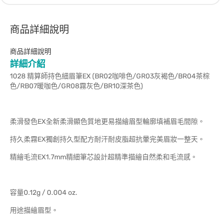
商品詳細說明
商品詳細說明
詳細介紹
1028 精算師持色細眉筆EX (BR02咖啡色/GR03灰褐色/BR04茶棕
色/RB07暖咖色/GR08霧灰色/BR10深茶色)
柔滑發色EX全新柔滑顯色質地更易描繪眉型輪廓填補眉毛間隙。
持久柔霧EX獨創持久型配方耐汗耐皮脂超抗暈完美眉妝一整天。
精繪毛流EX1.7mm精細筆芯設計超精準描繪自然柔和毛流感。
容量0.12g / 0.004 oz.
用途描繪眉型。