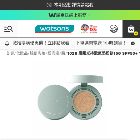
下載app最高回饋$350
本期活動詳情請點我
屈臣氏線上服務
0
激推換購優惠價！立即點我看
激推換購優惠價！立即點我看
下單選閃電送 1小時到貨！領神券
首頁
/
化妝品
/
臉部彩妝
/
粉底液/霜
/
1028 肌霧光持妝氣墊粉餅15G SPF50+ 