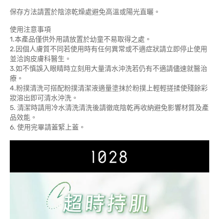
保存方法請置於陰涼乾燥處避免高溫或陽光直曬。
使用注意事項
1.本產品僅供外用請放置於幼童不易取得之處。
2.因個人膚質不同若使用時有任何異常或不適症狀請立即停止使用
並洽詢皮膚科醫生。
3.如不慎誤入眼睛時立刻用大量清水沖洗若仍有不適請儘速就醫治
療。
4.粉撲清洗可搭配粉撲清潔液適量塗抹於粉撲上輕輕搓揉使殘餘彩
妝溶出即可清水沖洗。
5. 清潔時請用冷水清洗清洗後請徹底陰乾再收納避免影響材質及產
品效能。
6. 使用完畢請蓋緊上蓋。