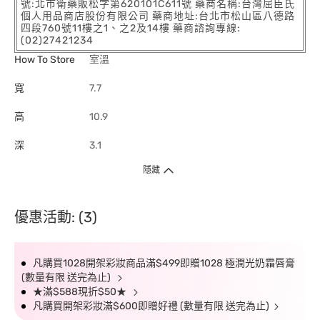
號:北市衛藥販松字第620101C611號 藥商名稱:台灣屈臣氏
個人用品商店股份有限公司 藥商地址:台北市松山區八德路
四段760號11樓之1、之2及14樓 藥商諮詢專線:
(02)27421234
How To Store
室溫
寬
7.7
高
10.9
深
3.1
隱藏
優惠活動: (3)
凡購買1028開架彩妝商品滿$499即贈1028 極潤光奶霜唇膏
(數量有限 送完為止)
★滿$588現折$50★
凡購買開架彩妝滿$600即贈好禮 (數量有限 送完為止)