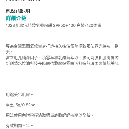
商品詳細說明
詳細介紹
1028 肌霧光持妝氣墊粉餅 SPF50+ 100 白皙/120柔膚
專為台灣濕悶氣候量身打造持久控油氣墊極致服貼霧光持妝一整
天。
富含毛孔純淨因子、積雪草和乳酸菌萃取上妝同時強化肌膚屏障。
新創鎖水控油科技長時間帶妝服貼零暗沉打造無瑕柔霧續航美肌。
用途美化肌膚。
淨重15g/0.52oz.
用法使用內附粉撲沾取適量底妝輕輕按壓於全臉。
有效期間三年。