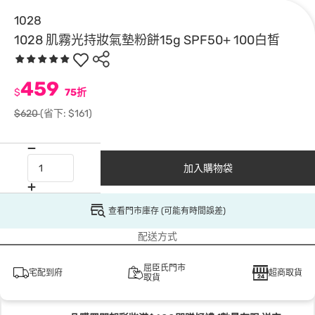
1028
1028 肌霧光持妝氣墊粉餅15g SPF50+ 100白皙
459
$
75折
$620
(省下: $161)
加入購物袋
查看門市庫存 (可能有時間誤差)
配送方式
屈臣氏門市
宅配到府
超商取貨
取貨