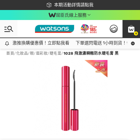
下載app最高回饋$350
本期活動詳情請點我
屈臣氏線上服務
0
激推換購優惠價！立即點我看
激推換購優惠價！立即點我看
下單選閃電送 1小時到貨！領神券
首頁
/
化妝品
/
眼/眉彩妝
/
睫毛膏
/
1028 飛激濃瞬翹防水睫毛膏 黑