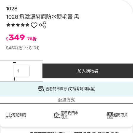
1028
1028 飛激濃瞬翹防水睫毛膏 黑
349
$
78折
$450
(省下: $101)
加入購物袋
查看門市庫存 (可能有時間誤差)
配送方式
屈臣氏門市
宅配到府
超商取貨
取貨