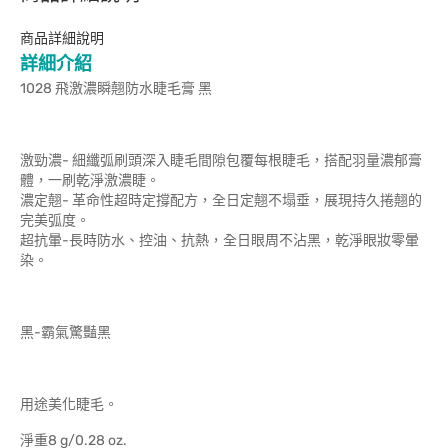
商品詳細說明
詳細介紹
1028 飛激濃瞬翹防水睫毛膏 黑
激勁濃- 細纖弧刷頭深入睫毛間隙包覆每根睫毛，搭配羽量濃郁膏
體，一刷乾淨激濃睫。
濃定翹- 革命性超時定撐配方，全日定翹不塌垂，展現持久捲翹的
完美弧度。
超抗暈-長時防水、控油、抗熱，全日眼周不沾黑，乾淨眼妝零暈
染。
黑-霸氣驚豔黑
用途美化睫毛。
淨重8 g/0.28 oz.