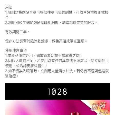
用法
1.將刷頭橫向貼合睫毛根部往睫毛尖端刷拭，可依喜好重複刷拭接
合。
2.利用刷頭尖端加強刷拭睫毛細部，創造精緻完美的眼妝。
有效期間三年。
保存方法請置於陰涼乾燥處，避免高溫或陽光直曬。
使用注意事項
1.本產品僅供外用，請放置於幼童不易取得之處。
2.因個人膚質不同，若使用時有任何異常或不適症狀，請立即停止
使用，並洽詢皮膚科醫生。
3.如不慎誤入眼睛時，立刻用大量清水沖洗，若仍有不適請儘速就
醫治療。