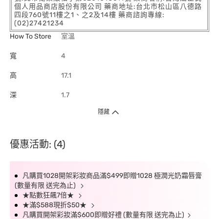
個人用品商店股份有限公司 藥商地址:台北市松山區八德路
四段760號11樓之1、之2及14樓 藥商諮詢專線:
(02)27421234
How To Store
室溫
寬
4
高
17.1
深
1.7
隱藏
優惠活動: (4)
凡購買1028開架彩妝商品滿$499即贈1028 極潤光奶霜唇膏
(數量有限 送完為止)
★點數狂飆7倍★
★滿$588現折$50★
凡購買開架彩妝滿$600即贈好禮 (數量有限 送完為止)