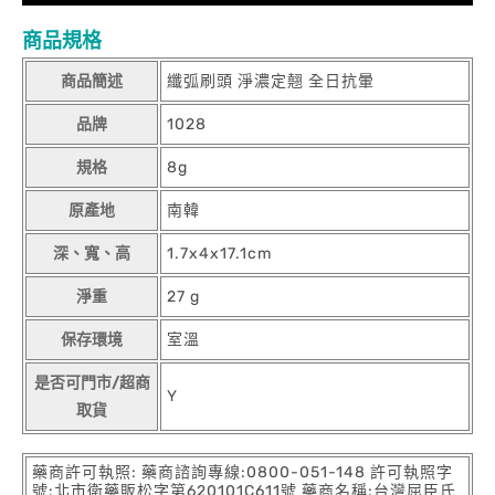
商品規格
商品簡述
纖弧刷頭 淨濃定翹 全日抗暈
品牌
1028
規格
8g
原產地
南韓
深、寬、高
1.7x4x17.1cm
淨重
27 g
保存環境
室溫
是否可門市/超商
Y
取貨
藥商許可執照: 藥商諮詢專線:0800-051-148 許可執照字
號:北市衛藥販松字第620101C611號 藥商名稱:台灣屈臣氏