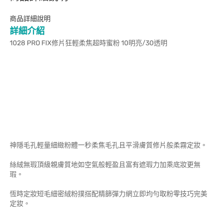
商品詳細說明
詳細介紹
1028 PRO FIX修片狂輕柔焦超時蜜粉 10明亮/30透明
神隱毛孔輕量細緻粉體一秒柔焦毛孔且平滑膚質修片般柔霧定妝。
絲絨無瑕頂級親膚質地如空氣般輕盈且富有遮瑕力加乘底妝更無
瑕。
恆時定妝短毛細密絨粉撲搭配精篩彈力網立即均勻取粉零技巧完美
定妝。