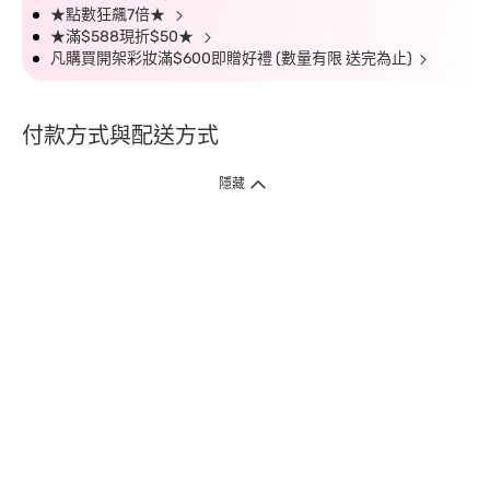
★點數狂飆7倍★
★滿$588現折$50★
凡購買開架彩妝滿$600即贈好禮 (數量有限 送完為止)
付款方式與配送方式
隱藏