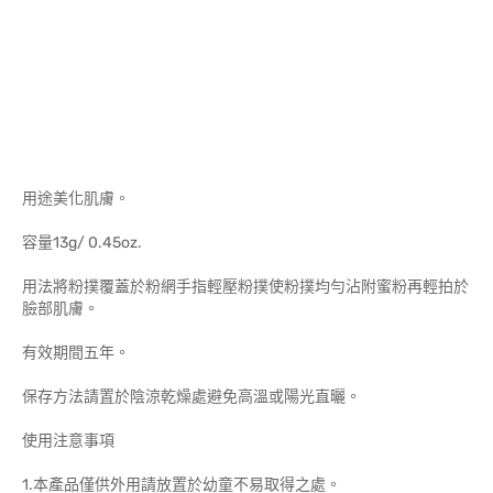
用途美化肌膚。
容量13g/ 0.45oz.
用法將粉撲覆蓋於粉網手指輕壓粉撲使粉撲均勻沾附蜜粉再輕拍於
臉部肌膚。
有效期間五年。
保存方法請置於陰涼乾燥處避免高溫或陽光直曬。
使用注意事項
1.本產品僅供外用請放置於幼童不易取得之處。