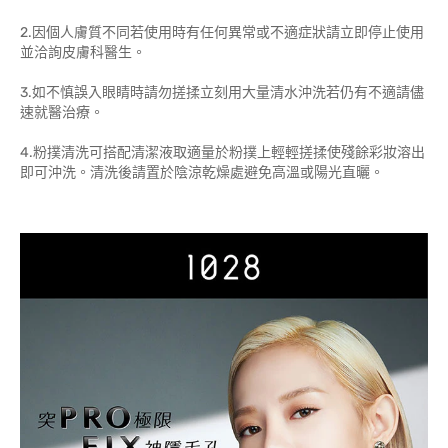
2.因個人膚質不同若使用時有任何異常或不適症狀請立即停止使用
並洽詢皮膚科醫生。
3.如不慎誤入眼睛時請勿搓揉立刻用大量清水沖洗若仍有不適請儘
速就醫治療。
4.粉撲清洗可搭配清潔液取適量於粉撲上輕輕搓揉使殘餘彩妝溶出
即可沖洗。清洗後請置於陰涼乾燥處避免高溫或陽光直曬。