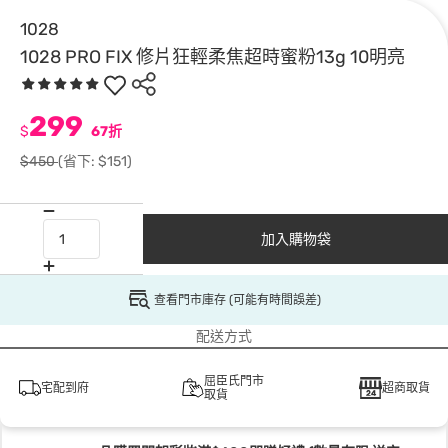
1028
1028 PRO FIX 修片狂輕柔焦超時蜜粉13g 10明亮
299
$
67折
$450
(省下: $151)
加入購物袋
查看門市庫存 (可能有時間誤差)
配送方式
屈臣氏門市
宅配到府
超商取貨
取貨