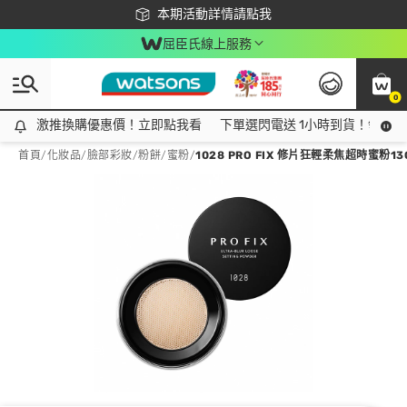
下載app最高回饋$350
本期活動詳情請點我
屈臣氏線上服務
0
激推換購優惠價！立即點我看
激推換購優惠價！立即點我看
下單選閃電送 1小時到貨！領神券
首頁
/
化妝品
/
臉部彩妝
/
粉餅/蜜粉
/
1028 PRO FIX 修片狂輕柔焦超時蜜粉13