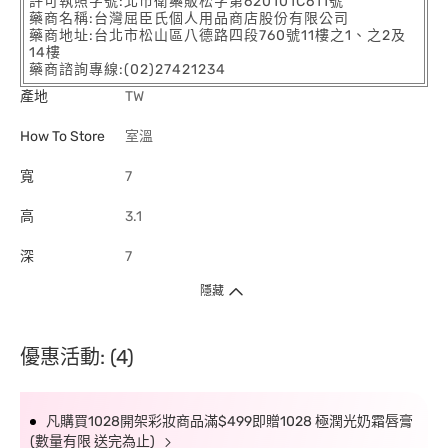
許可執照字號:北市衛藥販松字第620101C611號
藥商名稱:台灣屈臣氏個人用品商店股份有限公司
藥商地址:台北市松山區八德路四段760號11樓之1、之2及
14樓
藥商諮詢專線:(02)27421234
產地
TW
How To Store
室溫
寬
7
高
3.1
深
7
隱藏
優惠活動: (4)
凡購買1028開架彩妝商品滿$499即贈1028 極潤光奶霜唇膏
(數量有限 送完為止)