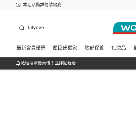
本期活動詳情請點我
下載app最高回饋$350
K beauty
Lilyeve
最新會員優惠
屈臣氏獨家
臉部保養
化妝品
激推換購優惠價！立即點我看