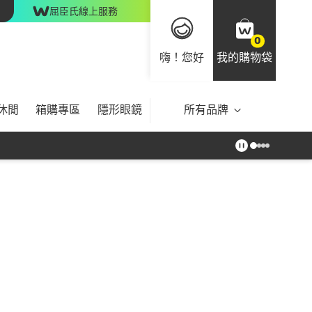
屈臣氏線上服務
0
嗨！您好
我的購物袋
休閒
箱購專區
隱形眼鏡
所有品牌