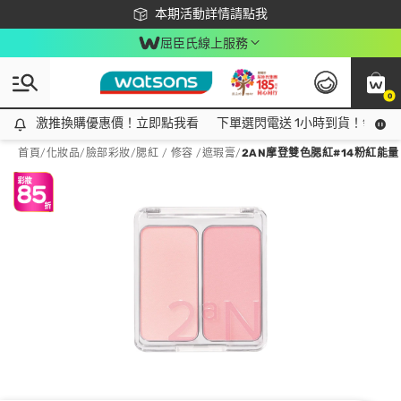
下載app最高回饋$350
本期活動詳情請點我
屈臣氏線上服務
0
激推換購優惠價！立即點我看
激推換購優惠價！立即點我看
下單選閃電送 1小時到貨！領神券
首頁
/
化妝品
/
臉部彩妝
/
腮紅 / 修容 /遮瑕膏
/
2AN摩登雙色腮紅#14粉紅能量 4.