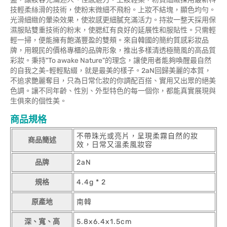
技輕柔絲滑的技術，使粉末微細不飛粉。上妝不結塊，顯色均勻。
光滑細緻的暈染效果，使妝感更細膩充滿活力。持妝一整天採用保
濕服貼雙重技術的粉末，使腮紅有良好的延展性和服貼性。只需輕
輕一掃，便能擁有飽滿豐盈的雙頰。來自韓國的簡約質感彩妝品
牌，用親民的價格專櫃的品牌形象，推出多樣清透極簡風的高品質
彩妝。秉持"To awake Nature"的理念，讓使用者能夠喚醒最自然
的自我之美-輕輕點綴，就是最美的樣子。2aN回歸美麗的本質，
不追求艷麗奪目，只為日常化妝的你調配百搭、實用又出眾的絕美
色調。讓不同年齡、性別、外型特色的每一個你，都能真實展現與
生俱來的個性美。
商品規格
不帶珠光或亮片，呈現柔霧自然的妝
商品簡述
效，日常又溫柔風妝容
品牌
2aN
規格
4.4g * 2
原產地
南韓
深、寬、高
5.8x6.4x1.5cm