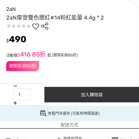
2aN
2aN摩登雙色腮紅#14粉紅能量 4.4g * 2
490
$
416
85折
$
起
(開架彩妝85折)
活動價
開架彩妝85折
加入購物袋
查看門市庫存 (可能有時間誤差)
配送方式
屈臣氏門市