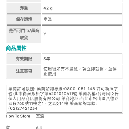
淨重
42 g
保存環境
室溫
是否可門市/超商
Y
取貨
商品屬性
有效期限
3年
使用後如有不適感，請立即就醫，並停
注意事項
止使用
藥商許可執照: 藥商諮詢專線:0800-051-148 許可執照字
號:北市衛藥販松字第620101C611號 藥商名稱:台灣屈臣氏
個人用品商店股份有限公司 藥商地址:台北市松山區八德路
四段760號11樓之1、之2及14樓 藥商諮詢專線:
(02)27421234
How To Store
室溫
寬
6.4