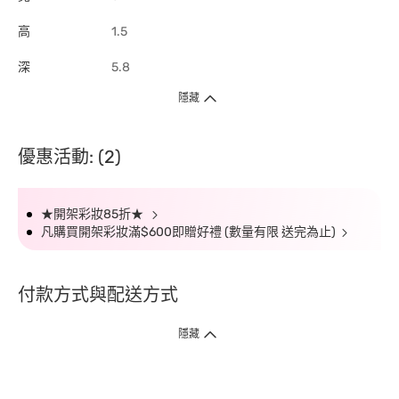
高
1.5
深
5.8
隱藏
優惠活動: (2)
★開架彩妝85折★
凡購買開架彩妝滿$600即贈好禮 (數量有限 送完為止)
付款方式與配送方式
隱藏