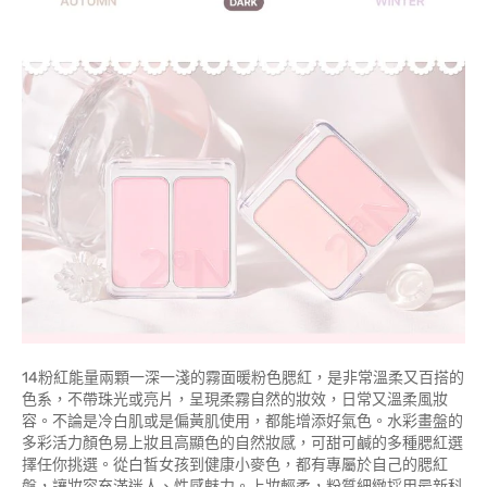
14粉紅能量兩顆一深一淺的霧面暖粉色腮紅，是非常溫柔又百搭的
色系，不帶珠光或亮片，呈現柔霧自然的妝效，日常又溫柔風妝
容。不論是冷白肌或是偏黃肌使用，都能增添好氣色。水彩畫盤的
多彩活力顏色易上妝且高顯色的自然妝感，可甜可鹹的多種腮紅選
擇任你挑選。從白皙女孩到健康小麥色，都有專屬於自己的腮紅
盤，讓妝容充滿迷人、性感魅力。上妝輕柔，粉質細緻採用最新科