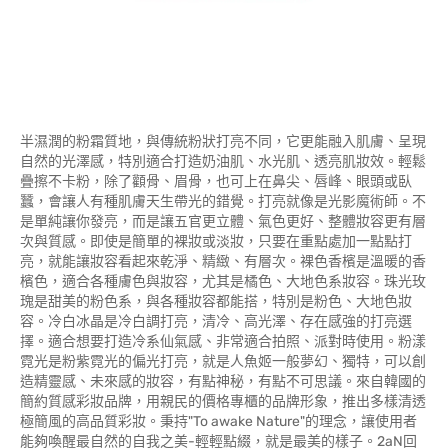
半濕潤的粉霜質地，與傳統粉狀打亮不同，它更能融入肌膚、呈現
自然的光澤感，特別適合打造奶油肌、水光肌、透亮肌妝效。輕鬆
疊擦不卡粉，除了顴骨、眉骨，也可上在鼻尖、唇峰、眼頭或臥
蠶，會讓人有種肌膚天生帶光的錯覺。打亮就像是光影魔術師。不
是單純讓你發亮，而是讓五官更立體、氣色更好、整體妝容更有層
次與質感。即使是簡單的裸妝或淡妝，只要在重點處加一點點打
亮，就能讓妝容看起來乾淨、精緻、有層次。裸色香檳是溫暖的香
檳色，適合各種膚色與妝容，尤其是橘色、大地色系妝容。珠光玫
瑰是甜美的粉色系，與各種妝容都能搭，特別是粉色、大地色妝
容。冷白冰晶是冷白調打亮，清冷、高光澤、存在感強的打亮選
擇。適合想要打造冷系仙氣感、非常適合拍照、派對時使用。粉漾
霓光是粉紫霓光的偏光打亮，就是人魚姬一般夢幻、獨特，可以創
造精靈感、未來感的妝容，有點神秘，有點不可思議。來自韓國的
簡約質感彩妝品牌，用親民的價格專櫃的品牌形象，推出多樣清透
極簡風的高品質彩妝。秉持"To awake Nature"的理念，讓使用者
能夠喚醒最自然的自我之美-輕輕點綴，就是最美的樣子。2aN回