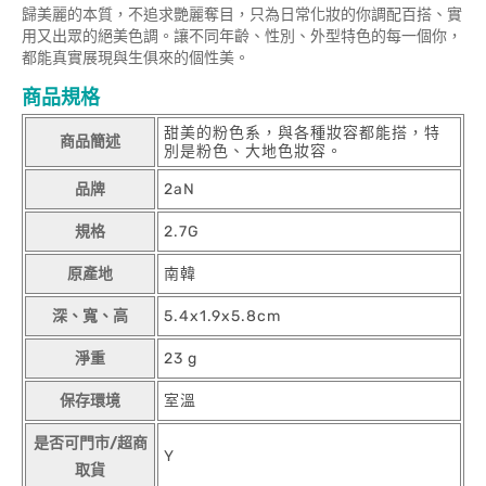
歸美麗的本質，不追求艷麗奪目，只為日常化妝的你調配百搭、實
用又出眾的絕美色調。讓不同年齡、性別、外型特色的每一個你，
都能真實展現與生俱來的個性美。
商品規格
甜美的粉色系，與各種妝容都能搭，特
商品簡述
別是粉色、大地色妝容。
品牌
2aN
規格
2.7G
原產地
南韓
深、寬、高
5.4x1.9x5.8cm
淨重
23 g
保存環境
室溫
是否可門市/超商
Y
取貨