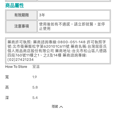
商品屬性
有效期限
3年
使用後如有不適感，請立即就醫，並停
注意事項
止使用
藥商許可執照: 藥商諮詢專線:0800-051-148 許可執照字
號:北市衛藥販松字第620101C611號 藥商名稱:台灣屈臣氏
個人用品商店股份有限公司 藥商地址:台北市松山區八德路
四段760號11樓之1、之2及14樓 藥商諮詢專線:
(02)27421234
How To Store
室溫
寬
1.9
高
5.8
深
5.4
隱藏