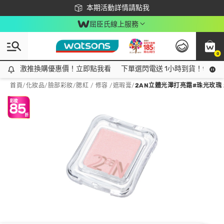
下載app最高回饋$350
本期活動詳情請點我
屈臣氏線上服務
0
激推換購優惠價！立即點我看
激推換購優惠價！立即點我看
下單選閃電送 1小時到貨！領神券
首頁
/
化妝品
/
臉部彩妝
/
腮紅 / 修容 /遮瑕膏
/
2AN立體光澤打亮霜#珠光玫瑰 2