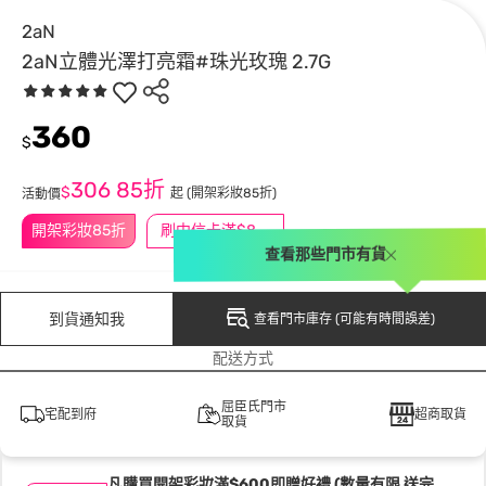
2aN
2aN立體光澤打亮霜#珠光玫瑰 2.7G
360
$
306
85折
$
起
(開架彩妝85折)
活動價
開架彩妝85折
刷中信卡滿$888送3萬點
查看那些門市有貨
到貨通知我
查看門市庫存 (可能有時間誤差)
配送方式
屈臣氏門市
宅配到府
超商取貨
取貨
凡購買開架彩妝滿$600即贈好禮 (數量有限 送完