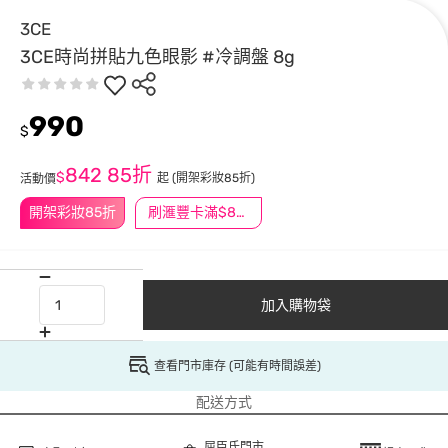
3CE
3CE時尚拼貼九色眼影 #冷調盤 8g
990
$
842
85折
$
起
(開架彩妝85折)
活動價
開架彩妝85折
刷滙豐卡滿$888送3萬點
加入購物袋
查看門市庫存 (可能有時間誤差)
配送方式
屈臣氏門市