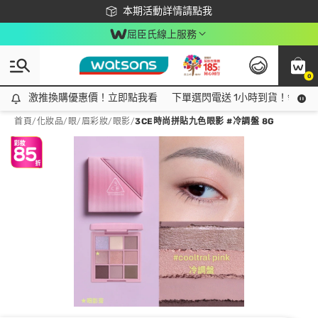
下載app最高回饋$350
本期活動詳情請點我
屈臣氏線上服務
0
激推換購優惠價！立即點我看
激推換購優惠價！立即點我看
下單選閃電送 1小時到貨！領神券
首頁
/
化妝品
/
眼/眉彩妝
/
眼影
/
3CE時尚拼貼九色眼影 #冷調盤 8G