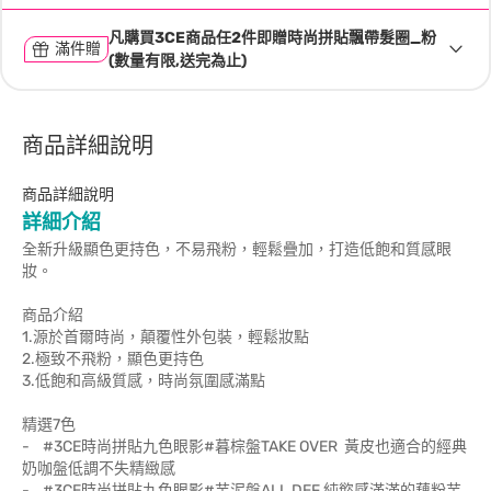
凡購買3CE商品任2件即贈時尚拼貼飄帶髮圈_粉
滿件贈
(數量有限,送完為止)
商品詳細說明
商品詳細說明
詳細介紹
全新升級顯色更持色，不易飛粉，輕鬆疊加，打造低飽和質感眼
妝。
商品介紹
1.源於首爾時尚，顛覆性外包裝，輕鬆妝點
2.極致不飛粉，顯色更持色
3.低飽和高級質感，時尚氛圍感滿點
精選7色
- #3CE時尚拼貼九色眼影#暮棕盤TAKE OVER 黃皮也適合的經典
奶咖盤低調不失精緻感
- #3CE時尚拼貼九色眼影#芋泥盤ALL DEF 純慾感滿滿的藕粉芋