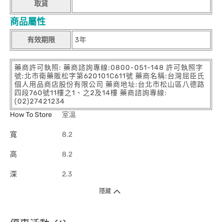
取貨
商品屬性
有效期限
3年
藥商許可執照: 藥商諮詢專線:0800-051-148 許可執照字
號:北市衛藥販松字第620101C611號 藥商名稱:台灣屈臣氏
個人用品商店股份有限公司 藥商地址:台北市松山區八德路
四段760號11樓之1、之2及14樓 藥商諮詢專線:
(02)27421234
How To Store
室溫
寬
8.2
高
8.2
深
2.3
隱藏