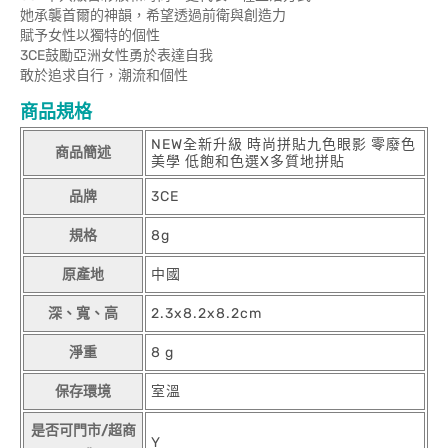
她承襲首爾的神韻，希望透過前衛與創造力
賦予女性以獨特的個性
3CE鼓勵亞洲女性勇於表達自我
敢於追求自行，潮流和個性
商品規格
NEW全新升級 時尚拼貼九色眼影 零廢色
商品簡述
美學 低飽和色選X多質地拼貼
品牌
3CE
規格
8g
原產地
中國
深、寬、高
2.3x8.2x8.2cm
淨重
8 g
保存環境
室溫
是否可門市/超商
Y