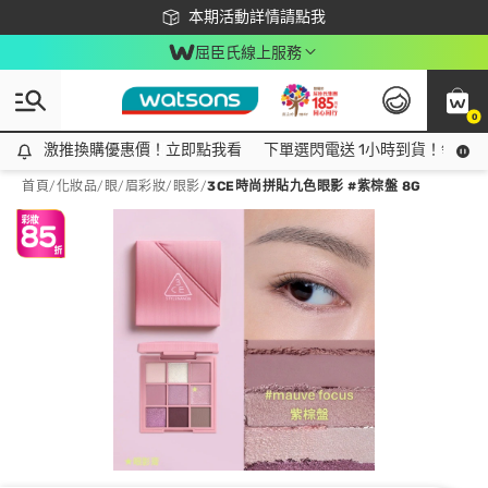
下載app最高回饋$350
本期活動詳情請點我
屈臣氏線上服務
0
激推換購優惠價！立即點我看
激推換購優惠價！立即點我看
下單選閃電送 1小時到貨！領神券
首頁
/
化妝品
/
眼/眉彩妝
/
眼影
/
3CE時尚拼貼九色眼影 #紫棕盤 8G