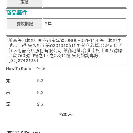
取貨
商品屬性
有效期限
3年
藥商許可執照: 藥商諮詢專線:0800-051-148 許可執照字
號:北市衛藥販松字第620101C611號 藥商名稱:台灣屈臣氏
個人用品商店股份有限公司 藥商地址:台北市松山區八德路
四段760號11樓之1、之2及14樓 藥商諮詢專線:
(02)27421234
How To Store
室溫
寬
8.2
高
8.2
深
2.3
隱藏