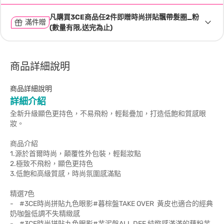
凡購買3CE商品任2件即贈時尚拼貼飄帶髮圈_粉
滿件贈
(數量有限,送完為止)
商品詳細說明
商品詳細說明
詳細介紹
全新升級顯色更持色，不易飛粉，輕鬆疊加，打造低飽和質感眼
妝。
商品介紹
1.源於首爾時尚，顛覆性外包裝，輕鬆妝點
2.極致不飛粉，顯色更持色
3.低飽和高級質感，時尚氛圍感滿點
精選7色
- #3CE時尚拼貼九色眼影#暮棕盤TAKE OVER 黃皮也適合的經典
奶咖盤低調不失精緻感
- #3CE時尚拼貼九色眼影#芋泥盤ALL DEF 純慾感滿滿的藕粉芋