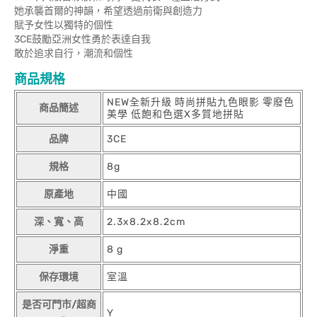
她承襲首爾的神韻，希望透過前衛與創造力
賦予女性以獨特的個性
3CE鼓勵亞洲女性勇於表達自我
敢於追求自行，潮流和個性
商品規格
NEW全新升級 時尚拼貼九色眼影 零廢色
商品簡述
美學 低飽和色選X多質地拼貼
品牌
3CE
規格
8g
原產地
中國
深、寬、高
2.3x8.2x8.2cm
淨重
8 g
保存環境
室溫
是否可門市/超商
Y