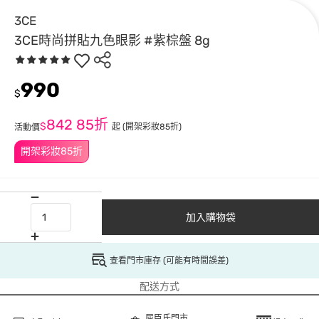
3CE
3CE時尚拼貼九色眼影 #紫棕盤 8g
990
$
842
85折
$
起
(開架彩妝85折)
活動價
開架彩妝85折
加入購物袋
查看門市庫存 (可能有時間誤差)
配送方式
屈臣氏門市