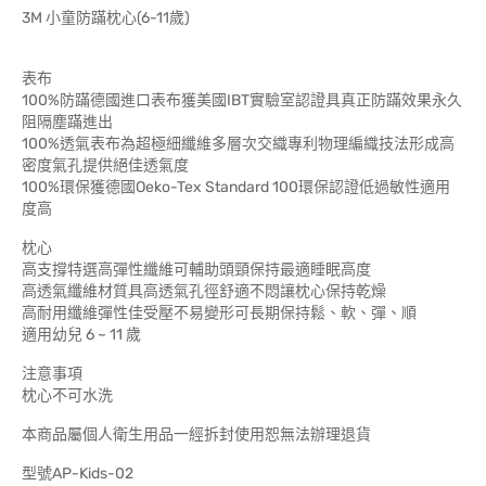
3M 小童防蹣枕心(6-11歲)
表布
100%防蹣德國進口表布獲美國IBT實驗室認證具真正防蹣效果永久
阻隔塵蹣進出
100%透氣表布為超極細纖維多層次交織專利物理編織技法形成高
密度氣孔提供絕佳透氣度
100%環保獲德國Oeko-Tex Standard 100環保認證低過敏性適用
度高
枕心
高支撐特選高彈性纖維可輔助頭頸保持最適睡眠高度
高透氣纖維材質具高透氣孔徑舒適不悶讓枕心保持乾燥
高耐用纖維彈性佳受壓不易變形可長期保持鬆、軟、彈、順
適用幼兒 6 ~ 11 歲
注意事項
枕心不可水洗
本商品屬個人衛生用品一經拆封使用恕無法辦理退貨
型號AP-Kids-02