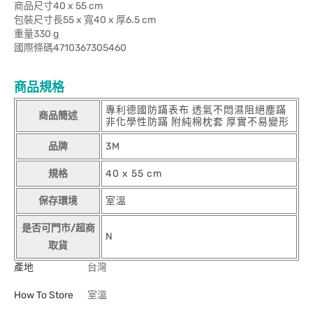
商品尺寸40 x 55 cm
包裝尺寸長55 x 寬40 x 厚6.5 cm
重量330 g
國際條碼4710367305460
商品規格
專利德國防蹣表布 透氣不悶濕阻絕塵蹣
商品簡述
非化學性防蹣 附純棉枕套 厚實不易變形
品牌
3M
規格
40 x 55 cm
保存環境
室溫
是否可門市/超商
N
取貨
產地
台灣
How To Store
室溫