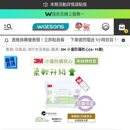
下載app最高回饋$350
本期活動詳情請點我
屈臣氏線上服務
0
激推換購優惠價！立即點我看
激推換購優惠價！立即點我看
下單選閃電送 1小時到貨！領神券
首頁
/
日用品
/
流行生活用品
/
寢具
/
3M 小童防蹣枕心(6-11歲)