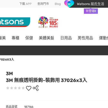
Watsons 屈氏生活
下載 APP
查詢門市
Blog
新登場!!
醫美
專櫃
保健
美體美髮
日用品
男性用品
運動
026X3入
3M
3M 無痕透明掛鉤-裝飾用 37026x3入
商品貨號
187166