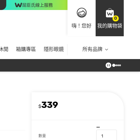
屈臣氏線上服務
0
嗨！您好
我的購物袋
休閒
箱購專區
隱形眼鏡
所有品牌
339
$
數量