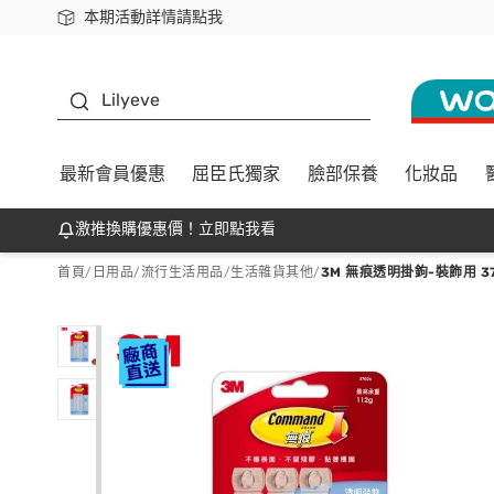
本期活動詳情請點我
下載app最高回饋$350
K beauty
Lilyeve
最新會員優惠
屈臣氏獨家
臉部保養
化妝品
激推換購優惠價！立即點我看
首頁
/
日用品
/
流行生活用品
/
生活雜貨其他
/
3M 無痕透明掛鉤-裝飾用 37