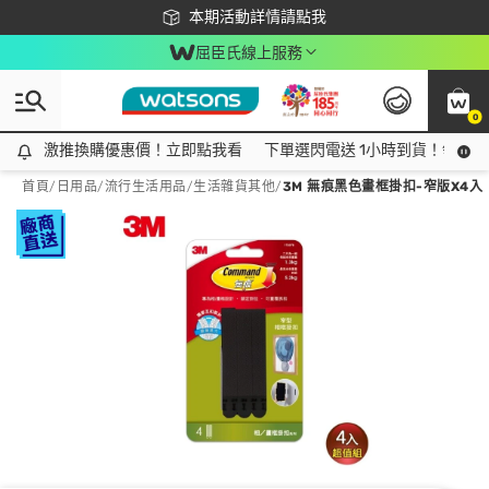
下載app最高回饋$350
本期活動詳情請點我
屈臣氏線上服務
0
激推換購優惠價！立即點我看
激推換購優惠價！立即點我看
下單選閃電送 1小時到貨！領神券
首頁
/
日用品
/
流行生活用品
/
生活雜貨其他
/
3M 無痕黑色畫框掛扣-窄版X4入