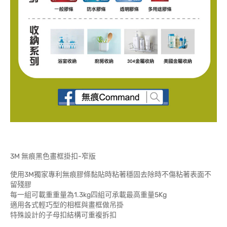
3M 無痕黑色畫框掛扣-窄版
使用3M獨家專利無痕膠條黏貼時粘著穩固去除時不傷粘著表面不
留殘膠
每一組可載重重量為1.3kg四組可承載最高重量5Kg
適用各式輕巧型的相框與畫框做吊掛
特殊設計的子母扣結構可重複拆扣