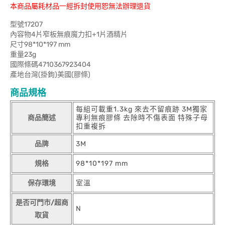
本商品屬耗材品一經拆封使用恕無法辦理退貨
型號17207
內容物4片窄板無痕魔力扣+1片酒精片
尺寸98*10*197 mm
重量23g
國際條碼4710367923404
產地台灣(掛鉤)美國(膠條)
商品規格
每組可載重1.3kg 來去不留痕跡 3M獨家
商品簡述
專利無痕膠條 去除時不傷表面 特殊子母
扣重複拆
品牌
3M
規格
98*10*197 mm
保存環境
室溫
是否可門市/超商
N
取貨