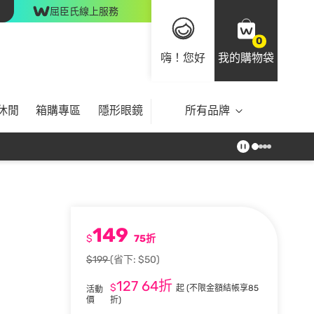
屈臣氏線上服務
0
嗨！您好
我的購物袋
休閒
箱購專區
隱形眼鏡
所有品牌
149
$
75折
$199
(省下: $50)
127
64折
$
起
(不限金額結帳享85
活動
價
折)