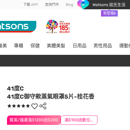
Watsons 屈氏生活
下載 APP
查詢門市
Blog
新登場!!
醫美
專櫃
保健
美體美髮
日用品
男性用品
運動
41度C
41度C御守款蒸氣眼罩5片-桂花香
醫美/護膚滿$1200送$200
滿$100送數位印花