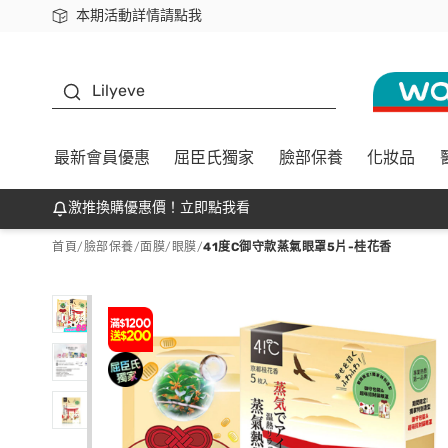
本期活動詳情請點我
下載app最高回饋$350
K beauty
Lilyeve
最新會員優惠
屈臣氏獨家
臉部保養
化妝品
激推換購優惠價！立即點我看
首頁
/
臉部保養
/
面膜
/
眼膜
/
41度C御守款蒸氣眼罩5片-桂花香