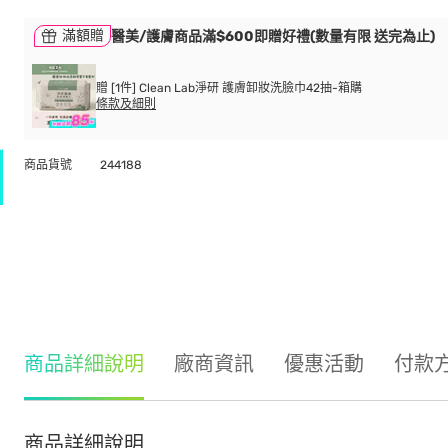
滿額贈
醫美/護膚商品滿$600即贈好禮(數量有限 送完為止)
贈 [1件] Clean Lab淨研 護膚卸妝洗臉巾42抽-箱購
條款及細則
商品貨號
244188
商品詳細說明
廠商資訊
優惠活動
付款
商品詳細說明